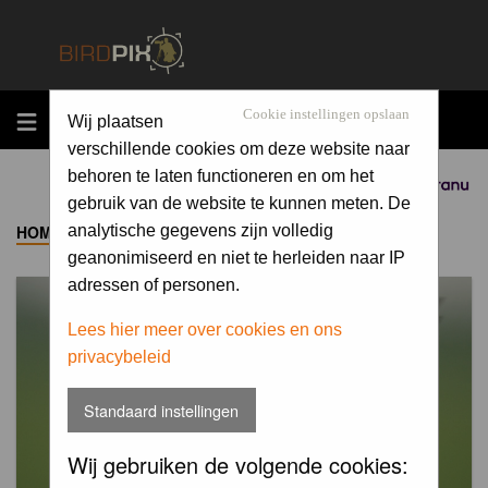
MENU
Cookie instellingen opslaan
Wij plaatsen
verschillende cookies om deze website naar
behoren te laten functioneren en om het
Sponsored by
gebruik van de website te kunnen meten. De
HOME
->
ALBUM
analytische gegevens zijn volledig
geanonimiseerd en niet te herleiden naar IP
adressen of personen.
Lees hier meer over cookies en ons
privacybeleid
Standaard instellingen
Wij gebruiken de volgende cookies: