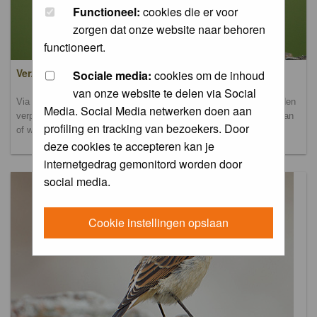
Functioneel:
cookies die er voor
zorgen dat onze website naar behoren
functioneert.
Verzamel- en uploadalbum
Sociale media:
cookies om de inhoud
van onze website te delen via Social
Via dit album kun je foto's uploaden. Onderscheidende foto's worden
Media. Social Media netwerken doen aan
verplaatst naar de database-albums. Andere foto's blijven hier staan
profiling en tracking van bezoekers. Door
of worden verplaatst naar het verbeteralbum.
deze cookies te accepteren kan je
internetgedrag gemonitord worden door
social media.
Cookie instellingen opslaan