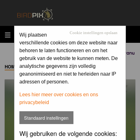
MENU
Cookie instellingen opslaan
Wij plaatsen
verschillende cookies om deze website naar
behoren te laten functioneren en om het
Sponsored by
gebruik van de website te kunnen meten. De
HOME
->
ALBUM
analytische gegevens zijn volledig
geanonimiseerd en niet te herleiden naar IP
adressen of personen.
Lees hier meer over cookies en ons
privacybeleid
Standaard instellingen
Wij gebruiken de volgende cookies: