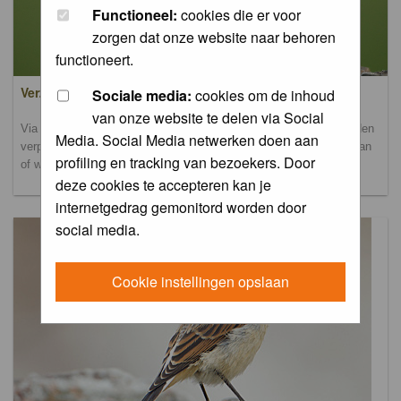
Functioneel:
cookies die er voor
zorgen dat onze website naar behoren
functioneert.
Verzamel- en uploadalbum
Sociale media:
cookies om de inhoud
van onze website te delen via Social
Via dit album kun je foto's uploaden. Onderscheidende foto's worden
Media. Social Media netwerken doen aan
verplaatst naar de database-albums. Andere foto's blijven hier staan
profiling en tracking van bezoekers. Door
of worden verplaatst naar het verbeteralbum.
deze cookies te accepteren kan je
internetgedrag gemonitord worden door
social media.
Cookie instellingen opslaan