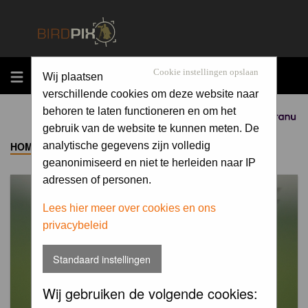
MENU
Cookie instellingen opslaan
Wij plaatsen
verschillende cookies om deze website naar
behoren te laten functioneren en om het
Sponsored by
gebruik van de website te kunnen meten. De
HOME
->
ALBUM
analytische gegevens zijn volledig
geanonimiseerd en niet te herleiden naar IP
adressen of personen.
Lees hier meer over cookies en ons
privacybeleid
Standaard instellingen
Wij gebruiken de volgende cookies: