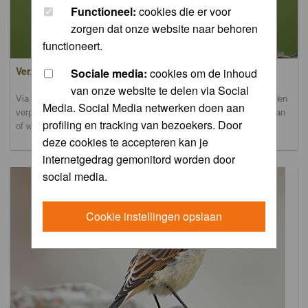
Functioneel:
cookies die er voor
zorgen dat onze website naar behoren
functioneert.
Verzamel- en uploadalbum
Sociale media:
cookies om de inhoud
van onze website te delen via Social
Via dit album kun je foto's uploaden. Onderscheidende foto's worden
Media. Social Media netwerken doen aan
verplaatst naar de database-albums. Andere foto's blijven hier staan
profiling en tracking van bezoekers. Door
of worden verplaatst naar het verbeteralbum.
deze cookies te accepteren kan je
internetgedrag gemonitord worden door
social media.
Cookie instellingen opslaan