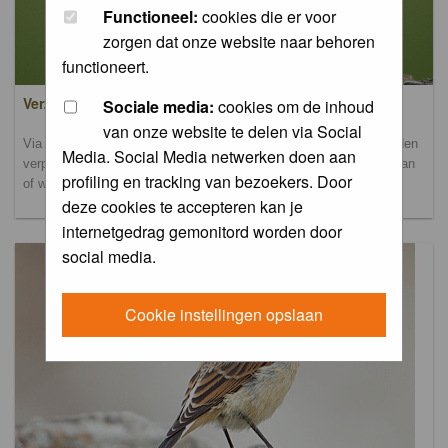
Functioneel:
cookies die er voor
zorgen dat onze website naar behoren
functioneert.
Verzamel- en uploadalbum
Sociale media:
cookies om de inhoud
van onze website te delen via Social
Via dit album kun je foto's uploaden. Onderscheidende foto's worden
Media. Social Media netwerken doen aan
verplaatst naar de database-albums. Andere foto's blijven hier staan
profiling en tracking van bezoekers. Door
of worden verplaatst naar het verbeteralbum.
deze cookies te accepteren kan je
internetgedrag gemonitord worden door
social media.
Cookie instellingen opslaan