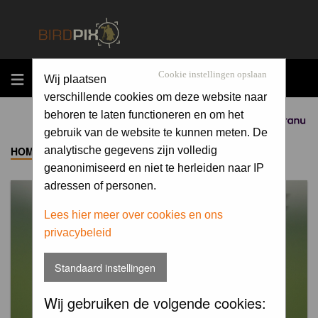
MENU
Cookie instellingen opslaan
Wij plaatsen
verschillende cookies om deze website naar
behoren te laten functioneren en om het
Sponsored by
gebruik van de website te kunnen meten. De
HOME
->
ALBUM
analytische gegevens zijn volledig
geanonimiseerd en niet te herleiden naar IP
adressen of personen.
Lees hier meer over cookies en ons
privacybeleid
Standaard instellingen
Wij gebruiken de volgende cookies: