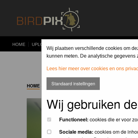
HOME
UPLOAD
ALBUMS
PHOTO COMPETITIONS
Wij plaatsen verschillende cookies om de
kunnen meten. De analytische gegevens zi
Lees hier meer over cookies en ons priva
Standaard instellingen
HOME
->
ALBUM
Wij gebruiken de
Functioneel:
cookies die er voor zo
Sociale media:
cookies om de inhou