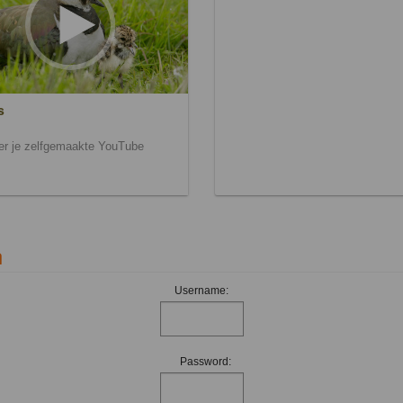
s
ier je zelfgemaakte YouTube
n
Username:
Password: