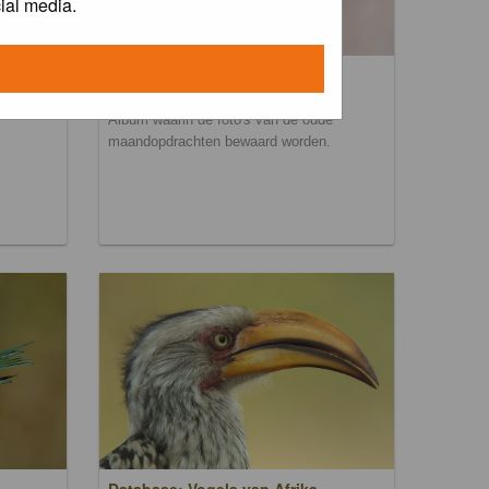
ial media.
Maandopdracht archief
Album waarin de foto's van de oude
maandopdrachten bewaard worden.