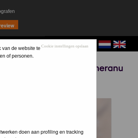
ografen
CONTACT
LOG IN
Cookie instellingen opslaan
k van de website te
en of personen.
Sponsored by
 voor de
twerken doen aan profiling en tracking