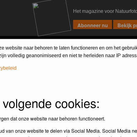
Het magazine voor Natuurfot
PIXPAS
FORUM
MAGAZINE
WEBSHOP
FAQ
SEARCH
ze website naar behoren te laten functioneren en om het gebrui
jn volledig geanonimiseerd en niet te herleiden naar IP adress
cybeleid
 volgende cookies:
Maandopdracht
In dit album kun je foto's plaatsen
rgen dat onze website naar behoren functioneert.
maandopdracht.
d van onze website te delen via Social Media. Social Media ne