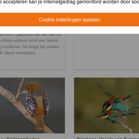
e accepteren kan je internetgedrag gemonitord worden door soc
Cookie instellingen opslaan
ralbum
en foto's geplaatst die niet aan de
scriteria voldoen en/of een betere
g verdienen. Na enige tijd worden
 dit album verwijderd.