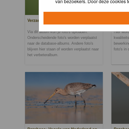
van bezoekers. Door deze cookies t
Verzamel- en uploadalbum
Verbete
Via dit album kun je foto's uploaden.
Hier word
Onderscheidende foto's worden verplaatst
kwaliteit
naar de database-albums. Andere foto's
bewerkin
blijven hier staan of worden verplaatst naar
foto's in
het verbeteralbum.