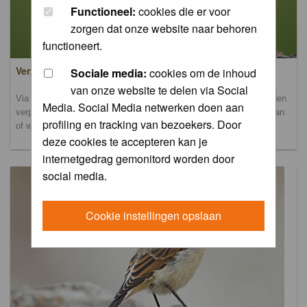
Functioneel:
cookies die er voor
zorgen dat onze website naar behoren
functioneert.
Verzamel- en uploadalbum
Sociale media:
cookies om de inhoud
van onze website te delen via Social
Via dit album kun je foto's uploaden. Onderscheidende foto's worden
Media. Social Media netwerken doen aan
verplaatst naar de database-albums. Andere foto's blijven hier staan
profiling en tracking van bezoekers. Door
of worden verplaatst naar het verbeteralbum.
deze cookies te accepteren kan je
internetgedrag gemonitord worden door
social media.
Cookie instellingen opslaan