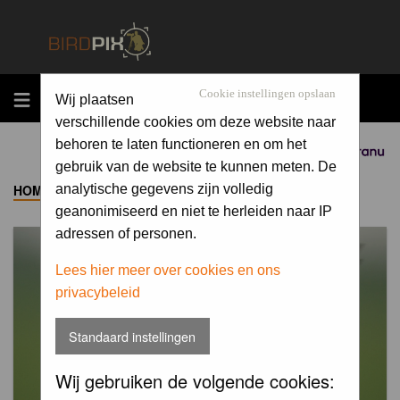
MENU
Cookie instellingen opslaan
Wij plaatsen
verschillende cookies om deze website naar
behoren te laten functioneren en om het
Sponsored by
gebruik van de website te kunnen meten. De
HOME
->
ALBUM
analytische gegevens zijn volledig
geanonimiseerd en niet te herleiden naar IP
adressen of personen.
Lees hier meer over cookies en ons
privacybeleid
Standaard instellingen
Wij gebruiken de volgende cookies: