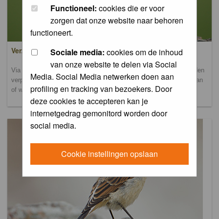
Functioneel:
cookies die er voor
zorgen dat onze website naar behoren
functioneert.
Verzamel- en uploadalbum
Sociale media:
cookies om de inhoud
van onze website te delen via Social
Via dit album kun je foto's uploaden. Onderscheidende foto's worden
Media. Social Media netwerken doen aan
verplaatst naar de database-albums. Andere foto's blijven hier staan
profiling en tracking van bezoekers. Door
of worden verplaatst naar het verbeteralbum.
deze cookies te accepteren kan je
internetgedrag gemonitord worden door
social media.
Cookie instellingen opslaan