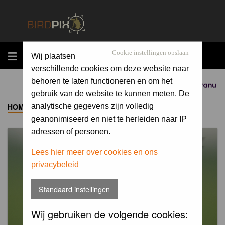
MENU
Cookie instellingen opslaan
Wij plaatsen
verschillende cookies om deze website naar
behoren te laten functioneren en om het
Sponsored by
gebruik van de website te kunnen meten. De
HOME
->
ALBUM
analytische gegevens zijn volledig
geanonimiseerd en niet te herleiden naar IP
adressen of personen.
Lees hier meer over cookies en ons
privacybeleid
Standaard instellingen
Wij gebruiken de volgende cookies: