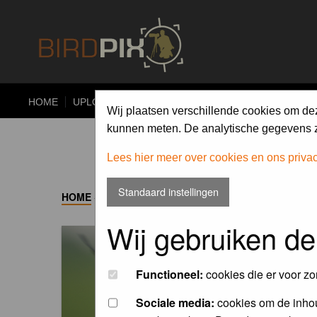
HOME
UPLOAD
ALBUMS
PHOTO COMPETITIONS
Wij plaatsen verschillende cookies om de
kunnen meten. De analytische gegevens zi
Lees hier meer over cookies en ons priva
Standaard instellingen
HOME
->
ALBUM
Wij gebruiken de
Functioneel:
cookies die er voor zo
Sociale media:
cookies om de inhou