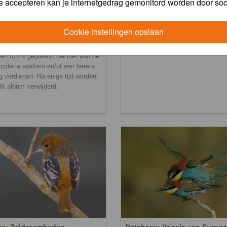
e accepteren kan je internetgedrag gemonitord worden door soc
Cookie instellingen opslaan
ralbum
en foto's geplaatst die niet aan de
scriteria voldoen en/of een betere
g verdienen. Na enige tijd worden
 dit album verwijderd.