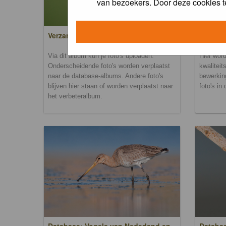
van bezoekers. Door deze cookies t
Verzamel- en uploadalbum
Verbete
Via dit album kun je foto's uploaden.
Hier word
Onderscheidende foto's worden verplaatst
kwaliteit
naar de database-albums. Andere foto's
bewerkin
blijven hier staan of worden verplaatst naar
foto's in
het verbeteralbum.