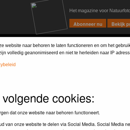
Het magazine voor Natuurfot
PIXPAS
FORUM
MAGAZINE
WEBSHOP
FAQ
SEARCH
ze website naar behoren te laten functioneren en om het gebrui
jn volledig geanonimiseerd en niet te herleiden naar IP adress
cybeleid
 volgende cookies:
Maandopdracht
In dit album kun je foto's plaatsen
rgen dat onze website naar behoren functioneert.
maandopdracht.
d van onze website te delen via Social Media. Social Media ne