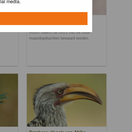
ial media.
Maandopdracht archief
Album waarin de foto's van de oude
maandopdrachten bewaard worden.