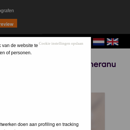
ografen
CONTACT
LOG IN
Cookie instellingen opslaan
k van de website te
en of personen.
Sponsored by
 voor de
twerken doen aan profiling en tracking