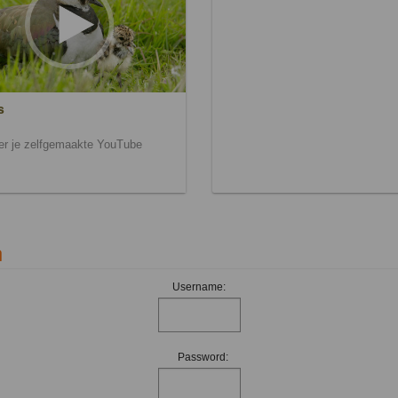
s
ier je zelfgemaakte YouTube
n
Username:
Password: