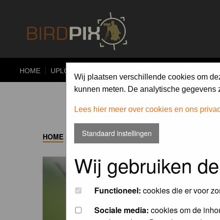
HOME
UPLOAD
ALBUMS
PHOTO COMPETITIONS
Wij plaatsen verschillende cookies om de
kunnen meten. De analytische gegevens zi
Lees hier meer over cookies en ons priva
Standaard instellingen
HOME
->
ALBUM
Wij gebruiken de
Functioneel:
cookies die er voor zo
Sociale media:
cookies om de inhou