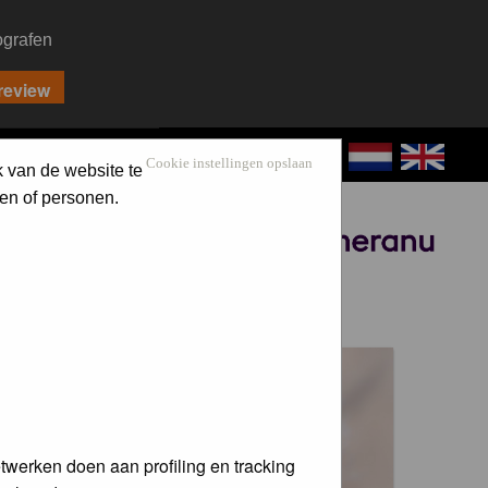
ografen
CONTACT
LOG IN
Cookie instellingen opslaan
k van de website te
en of personen.
Sponsored by
 voor de
twerken doen aan profiling en tracking