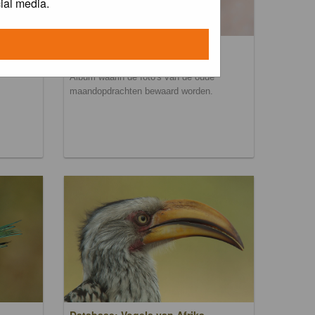
ial media.
Maandopdracht archief
Album waarin de foto's van de oude
maandopdrachten bewaard worden.