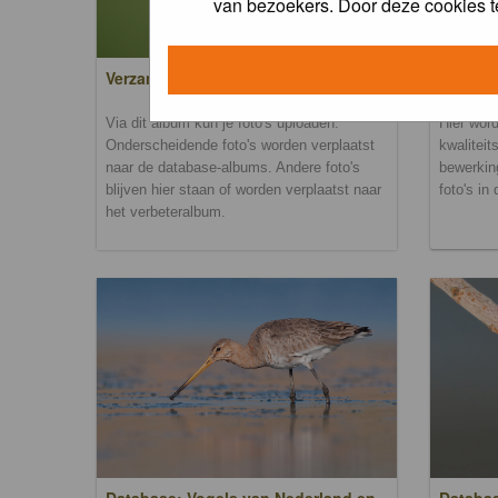
van bezoekers. Door deze cookies t
Verzamel- en uploadalbum
Verbete
Via dit album kun je foto's uploaden.
Hier word
Onderscheidende foto's worden verplaatst
kwaliteit
naar de database-albums. Andere foto's
bewerkin
blijven hier staan of worden verplaatst naar
foto's in
het verbeteralbum.