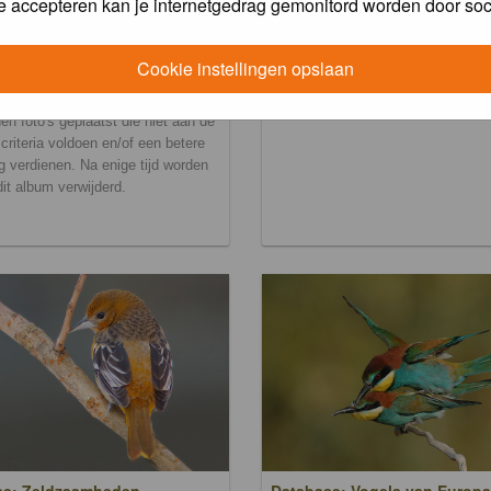
e accepteren kan je internetgedrag gemonitord worden door soc
Cookie instellingen opslaan
ralbum
en foto's geplaatst die niet aan de
scriteria voldoen en/of een betere
g verdienen. Na enige tijd worden
 dit album verwijderd.