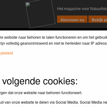
Het magazine voor Natuurfot
PIXPAS
FORUM
MAGAZINE
WEBSHOP
FAQ
SEARCH
ze website naar behoren te laten functioneren en om het gebrui
jn volledig geanonimiseerd en niet te herleiden naar IP adress
cybeleid
 volgende cookies:
Maandopdracht
In dit album kun je foto's plaatsen
rgen dat onze website naar behoren functioneert.
maandopdracht.
d van onze website te delen via Social Media. Social Media ne