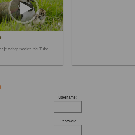
s
ier je zelfgemaakte YouTube
n
Username:
Password: