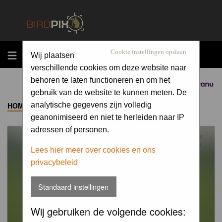
MENU
Cookie instellingen opslaan
Wij plaatsen
verschillende cookies om deze website naar
behoren te laten functioneren en om het
Sponsored by
gebruik van de website te kunnen meten. De
HOME
->
ALBUM
analytische gegevens zijn volledig
geanonimiseerd en niet te herleiden naar IP
adressen of personen.
Lees hier meer over cookies en ons
privacybeleid
Standaard instellingen
Wij gebruiken de volgende cookies: