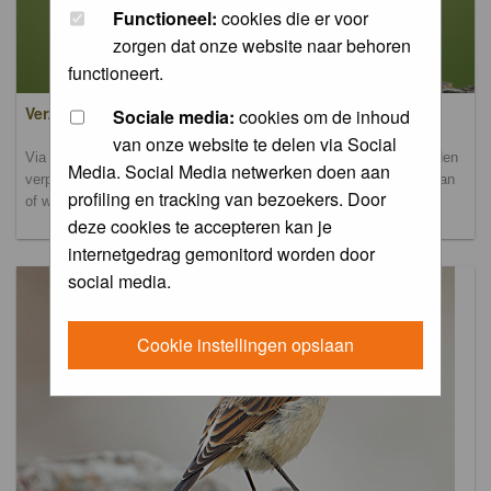
Functioneel:
cookies die er voor
zorgen dat onze website naar behoren
functioneert.
Verzamel- en uploadalbum
Sociale media:
cookies om de inhoud
van onze website te delen via Social
Via dit album kun je foto's uploaden. Onderscheidende foto's worden
Media. Social Media netwerken doen aan
verplaatst naar de database-albums. Andere foto's blijven hier staan
profiling en tracking van bezoekers. Door
of worden verplaatst naar het verbeteralbum.
deze cookies te accepteren kan je
internetgedrag gemonitord worden door
social media.
Cookie instellingen opslaan