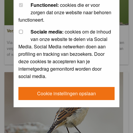
Functioneel:
cookies die er voor
zorgen dat onze website naar behoren
functioneert.
Verzamel- en uploadalbum
Sociale media:
cookies om de inhoud
van onze website te delen via Social
Via dit album kun je foto's uploaden. Onderscheidende foto's worden
Media. Social Media netwerken doen aan
verplaatst naar de database-albums. Andere foto's blijven hier staan
profiling en tracking van bezoekers. Door
of worden verplaatst naar het verbeteralbum.
deze cookies te accepteren kan je
internetgedrag gemonitord worden door
social media.
Cookie instellingen opslaan