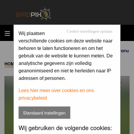
MENU
Cookie instellingen opslaan
Wij plaatsen
verschillende cookies om deze website naar
behoren te laten functioneren en om het
Sponsored by
gebruik van de website te kunnen meten. De
HOME
->
ALBUM
analytische gegevens zijn volledig
geanonimiseerd en niet te herleiden naar IP
adressen of personen.
Lees hier meer over cookies en ons
privacybeleid
Standaard instellingen
Wij gebruiken de volgende cookies: