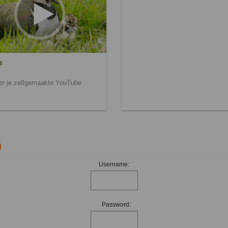
s
ier je zelfgemaakte YouTube
n
Username:
Password: