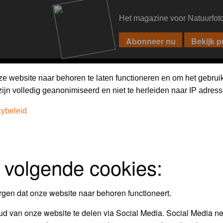
Het magazine voor Natuurfot
PIXPAS
FORUM
MAGAZINE
WEBSHOP
FAQ
SEARCH
ze website naar behoren te laten functioneren en om het gebrui
jn volledig geanonimiseerd en niet te herleiden naar IP adress
cybeleid
 volgende cookies:
Maandopdracht
In dit album kun je foto's plaatsen
rgen dat onze website naar behoren functioneert.
maandopdracht.
d van onze website te delen via Social Media. Social Media ne