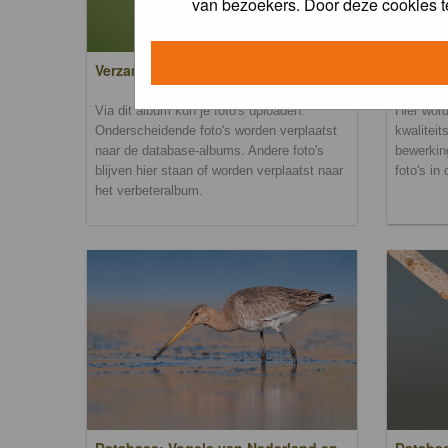
van bezoekers. Door deze cookies t
Verzamel- en uploadalbum
Verbete
Via dit album kun je foto's uploaden.
Hier word
Onderscheidende foto's worden verplaatst
kwaliteit
naar de database-albums. Andere foto's
bewerkin
blijven hier staan of worden verplaatst naar
foto's in
het verbeteralbum.