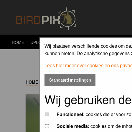
HOME
UPLOAD
ALBUMS
PHOTO COMPETITIONS
Wij plaatsen verschillende cookies om de
kunnen meten. De analytische gegevens zi
Lees hier meer over cookies en ons priva
Standaard instellingen
HOME
->
ALBUM
Wij gebruiken de
Functioneel:
cookies die er voor zo
Sociale media:
cookies om de inhou