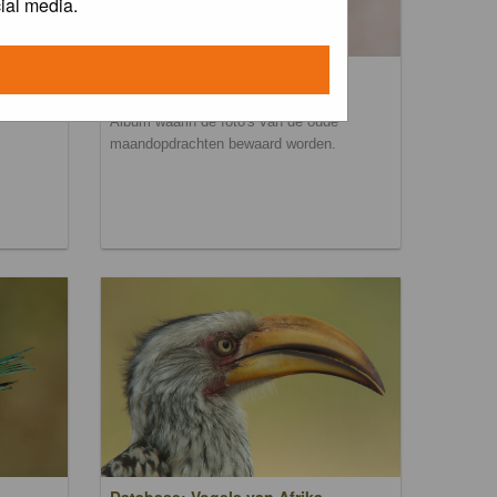
ial media.
Maandopdracht archief
Album waarin de foto's van de oude
maandopdrachten bewaard worden.