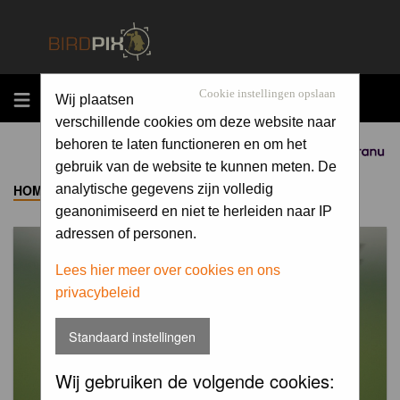
MENU
Cookie instellingen opslaan
Wij plaatsen
verschillende cookies om deze website naar
behoren te laten functioneren en om het
Sponsored by
gebruik van de website te kunnen meten. De
HOME
->
ALBUM
analytische gegevens zijn volledig
geanonimiseerd en niet te herleiden naar IP
adressen of personen.
Lees hier meer over cookies en ons
privacybeleid
Standaard instellingen
Wij gebruiken de volgende cookies: