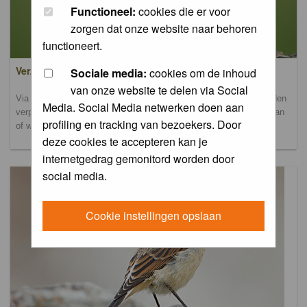
Functioneel:
cookies die er voor
zorgen dat onze website naar behoren
functioneert.
Verzamel- en uploadalbum
Sociale media:
cookies om de inhoud
van onze website te delen via Social
Via dit album kun je foto's uploaden. Onderscheidende foto's worden
Media. Social Media netwerken doen aan
verplaatst naar de database-albums. Andere foto's blijven hier staan
profiling en tracking van bezoekers. Door
of worden verplaatst naar het verbeteralbum.
deze cookies te accepteren kan je
internetgedrag gemonitord worden door
social media.
Cookie instellingen opslaan