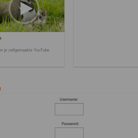
s
ier je zelfgemaakte YouTube
n
Username:
Password: