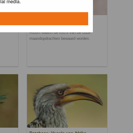
ial media.
Maandopdracht archief
Album waarin de foto's van de oude
maandopdrachten bewaard worden.