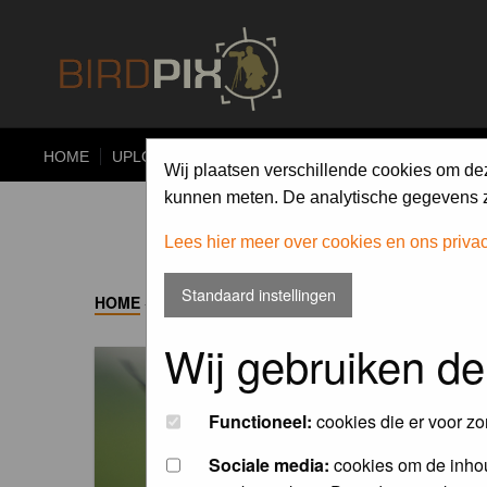
HOME
UPLOAD
ALBUMS
PHOTO COMPETITIONS
Wij plaatsen verschillende cookies om de
kunnen meten. De analytische gegevens zi
Lees hier meer over cookies en ons priva
Standaard instellingen
HOME
->
ALBUM
Wij gebruiken de
Functioneel:
cookies die er voor zo
Sociale media:
cookies om de inhou