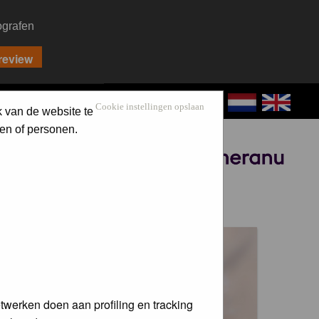
ografen
CONTACT
LOG IN
Cookie instellingen opslaan
k van de website te
en of personen.
Sponsored by
 voor de
twerken doen aan profiling en tracking