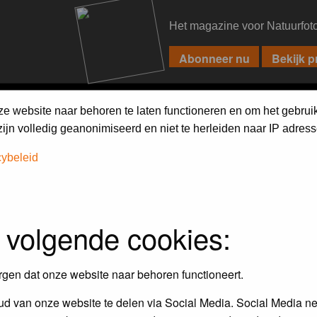
Het magazine voor Natuurfot
PIXPAS
FORUM
MAGAZINE
WEBSHOP
FAQ
SEARCH
ze website naar behoren te laten functioneren en om het gebrui
jn volledig geanonimiseerd en niet te herleiden naar IP adress
cybeleid
 volgende cookies:
Maandopdracht
In dit album kun je foto's plaatsen
rgen dat onze website naar behoren functioneert.
maandopdracht.
d van onze website te delen via Social Media. Social Media ne