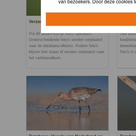
van bezoekers. Door deze cookies t
Verzamel- en uploadalbum
Verbete
Via dit album kun je foto's uploaden.
Hier word
Onderscheidende foto's worden verplaatst
kwaliteit
naar de database-albums. Andere foto's
bewerkin
blijven hier staan of worden verplaatst naar
foto's in
het verbeteralbum.