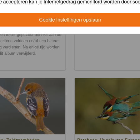
e accepteren kan je internetgedrag gemonitord worden door soc
Cookie instellingen opslaan
ralbum
en foto's geplaatst die niet aan de
scriteria voldoen en/of een betere
g verdienen. Na enige tijd worden
 dit album verwijderd.