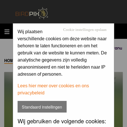
MENU
Cookie instellingen opslaan
Wij plaatsen
verschillende cookies om deze website naar
behoren te laten functioneren en om het
Sponsored by
gebruik van de website te kunnen meten. De
HOME
->
ALBUM
analytische gegevens zijn volledig
geanonimiseerd en niet te herleiden naar IP
adressen of personen.
Lees hier meer over cookies en ons
privacybeleid
Standaard instellingen
Wij gebruiken de volgende cookies: