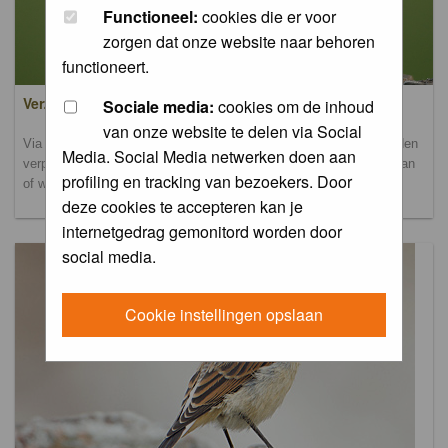
Functioneel:
cookies die er voor
zorgen dat onze website naar behoren
functioneert.
Verzamel- en uploadalbum
Sociale media:
cookies om de inhoud
van onze website te delen via Social
Via dit album kun je foto's uploaden. Onderscheidende foto's worden
Media. Social Media netwerken doen aan
verplaatst naar de database-albums. Andere foto's blijven hier staan
profiling en tracking van bezoekers. Door
of worden verplaatst naar het verbeteralbum.
deze cookies te accepteren kan je
internetgedrag gemonitord worden door
social media.
Cookie instellingen opslaan