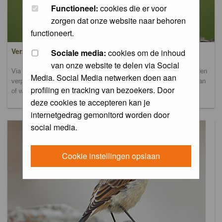
Functioneel:
cookies die er voor
zorgen dat onze website naar behoren
functioneert.
Verzamel- en uploadalbum
Sociale media:
cookies om de inhoud
van onze website te delen via Social
Via dit album kun je foto's uploaden. Onderscheidende foto's worden
Media. Social Media netwerken doen aan
verplaatst naar de database-albums. Andere foto's blijven hier staan
profiling en tracking van bezoekers. Door
of worden verplaatst naar het verbeteralbum.
deze cookies te accepteren kan je
internetgedrag gemonitord worden door
social media.
Cookie instellingen opslaan