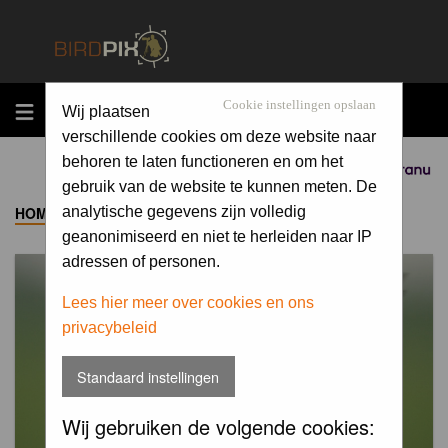
MENU
Cookie instellingen opslaan
Wij plaatsen
verschillende cookies om deze website naar
behoren te laten functioneren en om het
Sponsored by
gebruik van de website te kunnen meten. De
HOME
->
ALBUM
analytische gegevens zijn volledig
geanonimiseerd en niet te herleiden naar IP
adressen of personen.
Lees hier meer over cookies en ons
privacybeleid
Standaard instellingen
Wij gebruiken de volgende cookies: