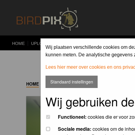
HOME
UPLOAD
ALBUMS
PHOTO COMPETITIONS
Wij plaatsen verschillende cookies om de
kunnen meten. De analytische gegevens zi
Lees hier meer over cookies en ons priva
Standaard instellingen
HOME
->
ALBUM
Wij gebruiken de
Functioneel:
cookies die er voor zo
Sociale media:
cookies om de inhou