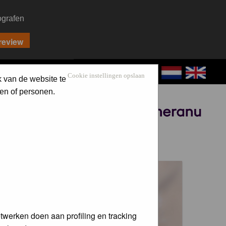
ografen
CONTACT
LOG IN
Cookie instellingen opslaan
k van de website te
en of personen.
Sponsored by
 voor de
twerken doen aan profiling en tracking