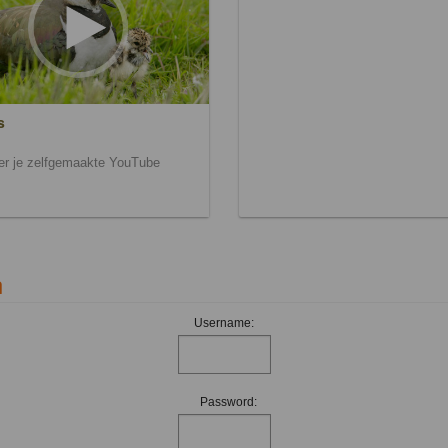
s
ier je zelfgemaakte YouTube
n
Username:
Password: