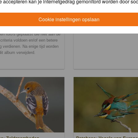
e accepteren kan je internetgedrag gemonitord worden door soc
Cookie instellingen opslaan
ralbum
en foto's geplaatst die niet aan de
scriteria voldoen en/of een betere
g verdienen. Na enige tijd worden
 dit album verwijderd.