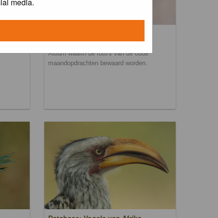
ial media.
Maandopdracht archief
Album waarin de foto's van de oude
maandopdrachten bewaard worden.