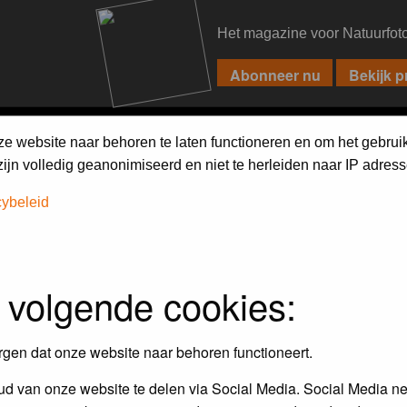
Het magazine voor Natuurfot
PIXPAS
FORUM
MAGAZINE
WEBSHOP
FAQ
SEARCH
ze website naar behoren te laten functioneren en om het gebrui
jn volledig geanonimiseerd en niet te herleiden naar IP adress
cybeleid
 volgende cookies:
Maandopdracht
In dit album kun je foto's plaatsen
rgen dat onze website naar behoren functioneert.
maandopdracht.
d van onze website te delen via Social Media. Social Media ne