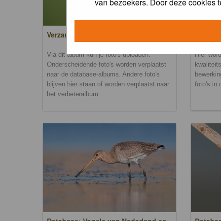
van bezoekers. Door deze cookies t
Verzamel- en uploadalbum
Verbete
Via dit album kun je foto's uploaden.
Hier word
Onderscheidende foto's worden verplaatst
kwaliteit
naar de database-albums. Andere foto's
bewerkin
blijven hier staan of worden verplaatst naar
foto's in
het verbeteralbum.