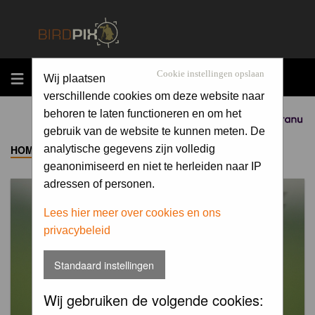
MENU
Cookie instellingen opslaan
Wij plaatsen
verschillende cookies om deze website naar
behoren te laten functioneren en om het
Sponsored by
gebruik van de website te kunnen meten. De
HOME
->
ALBUM
analytische gegevens zijn volledig
geanonimiseerd en niet te herleiden naar IP
adressen of personen.
Lees hier meer over cookies en ons
privacybeleid
Standaard instellingen
Wij gebruiken de volgende cookies: