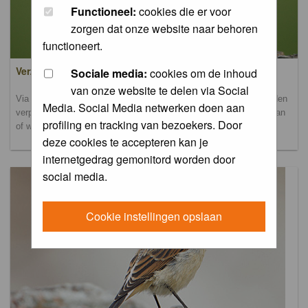
Functioneel:
cookies die er voor
zorgen dat onze website naar behoren
functioneert.
Verzamel- en uploadalbum
Sociale media:
cookies om de inhoud
van onze website te delen via Social
Via dit album kun je foto's uploaden. Onderscheidende foto's worden
Media. Social Media netwerken doen aan
verplaatst naar de database-albums. Andere foto's blijven hier staan
profiling en tracking van bezoekers. Door
of worden verplaatst naar het verbeteralbum.
deze cookies te accepteren kan je
internetgedrag gemonitord worden door
social media.
Cookie instellingen opslaan