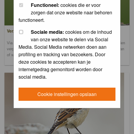
Functioneel:
cookies die er voor
zorgen dat onze website naar behoren
functioneert.
Verzamel- en uploadalbum
Sociale media:
cookies om de inhoud
van onze website te delen via Social
Via dit album kun je foto's uploaden. Onderscheidende foto's worden
Media. Social Media netwerken doen aan
verplaatst naar de database-albums. Andere foto's blijven hier staan
profiling en tracking van bezoekers. Door
of worden verplaatst naar het verbeteralbum.
deze cookies te accepteren kan je
internetgedrag gemonitord worden door
social media.
Cookie instellingen opslaan