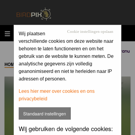
MENU
Cookie instellingen opslaan
Wij plaatsen
verschillende cookies om deze website naar
behoren te laten functioneren en om het
Sponsored by
gebruik van de website te kunnen meten. De
HOME
->
ALBUM
analytische gegevens zijn volledig
geanonimiseerd en niet te herleiden naar IP
adressen of personen.
Lees hier meer over cookies en ons
privacybeleid
Standaard instellingen
Wij gebruiken de volgende cookies: