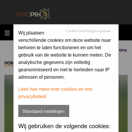
MENU
Cookie instellingen opslaan
Wij plaatsen
verschillende cookies om deze website naar
behoren te laten functioneren en om het
Sponsored by
gebruik van de website te kunnen meten. De
HOME
->
ALBUM
analytische gegevens zijn volledig
geanonimiseerd en niet te herleiden naar IP
adressen of personen.
Lees hier meer over cookies en ons
privacybeleid
Standaard instellingen
Wij gebruiken de volgende cookies: