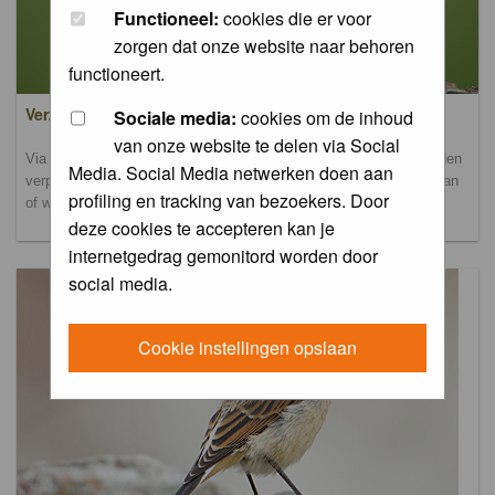
Functioneel:
cookies die er voor
zorgen dat onze website naar behoren
functioneert.
Verzamel- en uploadalbum
Sociale media:
cookies om de inhoud
van onze website te delen via Social
Via dit album kun je foto's uploaden. Onderscheidende foto's worden
Media. Social Media netwerken doen aan
verplaatst naar de database-albums. Andere foto's blijven hier staan
profiling en tracking van bezoekers. Door
of worden verplaatst naar het verbeteralbum.
deze cookies te accepteren kan je
internetgedrag gemonitord worden door
social media.
Cookie instellingen opslaan