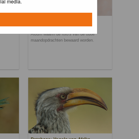
ial media.
Maandopdracht archief
Album waarin de foto's van de oude
maandopdrachten bewaard worden.