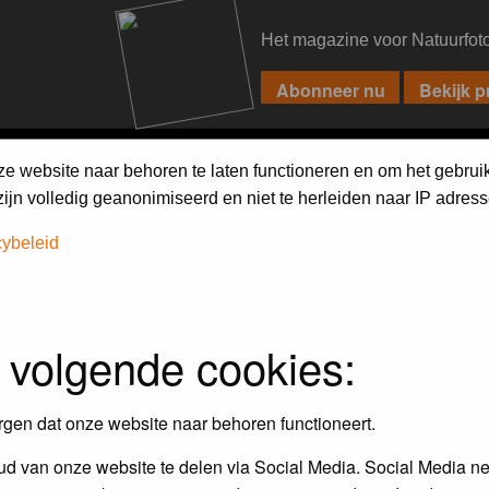
Het magazine voor Natuurfot
PIXPAS
FORUM
MAGAZINE
WEBSHOP
FAQ
SEARCH
ze website naar behoren te laten functioneren en om het gebrui
jn volledig geanonimiseerd en niet te herleiden naar IP adress
cybeleid
 volgende cookies:
Maandopdracht
In dit album kun je foto's plaatsen
rgen dat onze website naar behoren functioneert.
maandopdracht.
d van onze website te delen via Social Media. Social Media ne