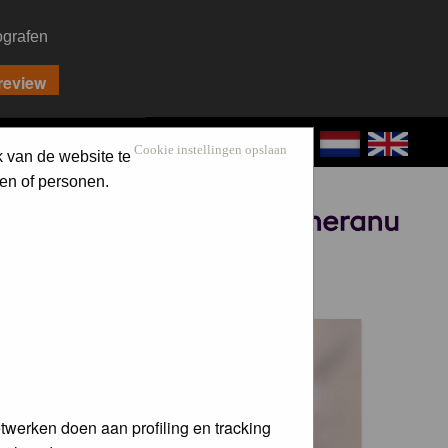
ografen
CONTACT
LOG IN
Cookie instellingen opslaan
k van de website te
en of personen.
Sponsored by
 voor de
twerken doen aan profiling en tracking