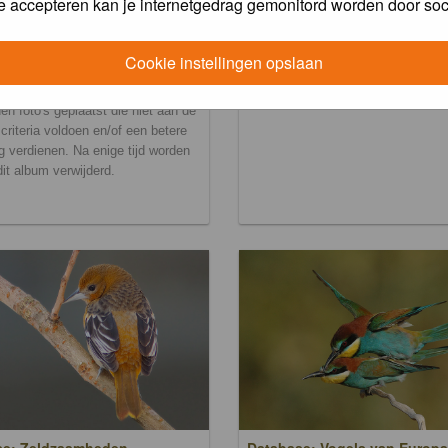
e accepteren kan je internetgedrag gemonitord worden door soc
Cookie instellingen opslaan
ralbum
en foto's geplaatst die niet aan de
scriteria voldoen en/of een betere
g verdienen. Na enige tijd worden
 dit album verwijderd.