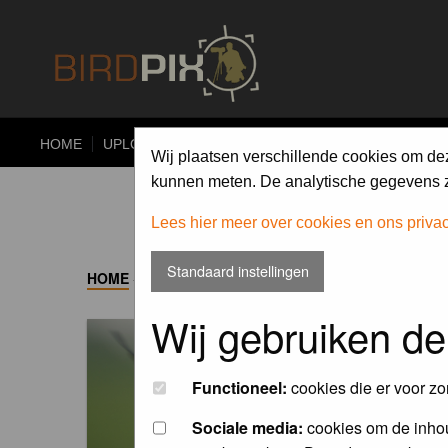
HOME
UPLOAD
ALBUMS
PHOTO COMPETITIONS
Wij plaatsen verschillende cookies om de
kunnen meten. De analytische gegevens zi
Lees hier meer over cookies en ons priva
Standaard instellingen
HOME
->
ALBUM
Wij gebruiken de
Functioneel:
cookies die er voor zo
Sociale media:
cookies om de inhou