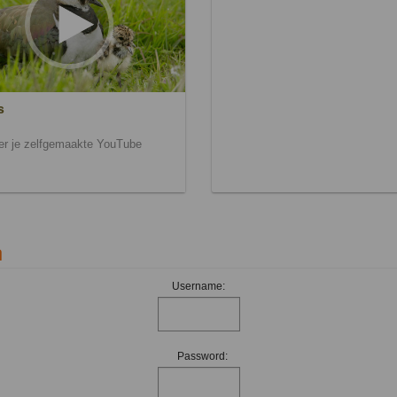
s
ier je zelfgemaakte YouTube
n
Username:
Password: