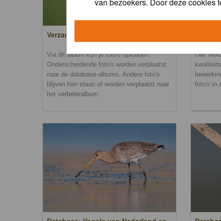
van bezoekers. Door deze cookies t
Verzamel- en uploadalbum
Verbete
Via dit album kun je foto's uploaden.
Hier word
Onderscheidende foto's worden verplaatst
kwaliteit
naar de database-albums. Andere foto's
bewerkin
blijven hier staan of worden verplaatst naar
foto's in
het verbeteralbum.