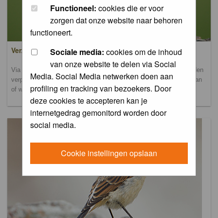
Functioneel:
cookies die er voor
zorgen dat onze website naar behoren
functioneert.
Verzamel- en uploadalbum
Sociale media:
cookies om de inhoud
van onze website te delen via Social
Via dit album kun je foto's uploaden. Onderscheidende foto's worden
Media. Social Media netwerken doen aan
verplaatst naar de database-albums. Andere foto's blijven hier staan
profiling en tracking van bezoekers. Door
of worden verplaatst naar het verbeteralbum.
deze cookies te accepteren kan je
internetgedrag gemonitord worden door
social media.
Cookie instellingen opslaan