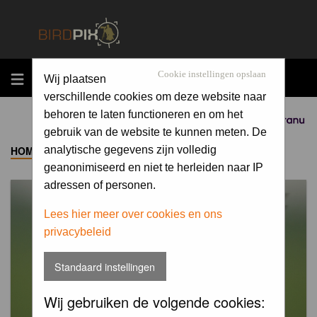
MENU
Cookie instellingen opslaan
Wij plaatsen
verschillende cookies om deze website naar
behoren te laten functioneren en om het
Sponsored by
gebruik van de website te kunnen meten. De
HOME
->
ALBUM
analytische gegevens zijn volledig
geanonimiseerd en niet te herleiden naar IP
adressen of personen.
Lees hier meer over cookies en ons
privacybeleid
Standaard instellingen
Wij gebruiken de volgende cookies: