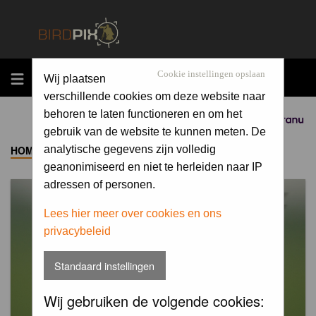
MENU
Cookie instellingen opslaan
Wij plaatsen
verschillende cookies om deze website naar
behoren te laten functioneren en om het
Sponsored by
gebruik van de website te kunnen meten. De
HOME
->
ALBUM
analytische gegevens zijn volledig
geanonimiseerd en niet te herleiden naar IP
adressen of personen.
Lees hier meer over cookies en ons
privacybeleid
Standaard instellingen
Wij gebruiken de volgende cookies: