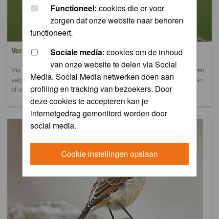
Functioneel:
cookies die er voor
zorgen dat onze website naar behoren
functioneert.
Verzamel- en uploadalbum
Sociale media:
cookies om de inhoud
van onze website te delen via Social
Via dit album kun je foto's uploaden. Onderscheidende foto's worden
Media. Social Media netwerken doen aan
verplaatst naar de database-albums. Andere foto's blijven hier staan
profiling en tracking van bezoekers. Door
of worden verplaatst naar het verbeteralbum.
deze cookies te accepteren kan je
internetgedrag gemonitord worden door
social media.
Cookie instellingen opslaan