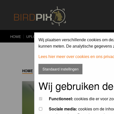
HOME
UPLOAD
ALBUMS
PHOTO COMPETITIONS
Wij plaatsen verschillende cookies om de
kunnen meten. De analytische gegevens zi
Lees hier meer over cookies en ons priva
Standaard instellingen
HOME
->
ALBUM
Wij gebruiken de
Functioneel:
cookies die er voor zo
Sociale media:
cookies om de inhou