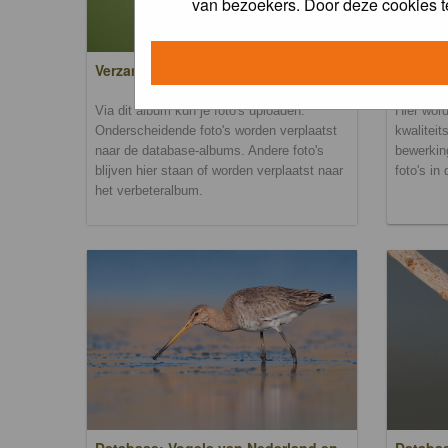
van bezoekers. Door deze cookies t
Verzamel- en uploadalbum
Verbete
Via dit album kun je foto's uploaden.
Hier word
Onderscheidende foto's worden verplaatst
kwaliteit
naar de database-albums. Andere foto's
bewerkin
blijven hier staan of worden verplaatst naar
foto's in
het verbeteralbum.