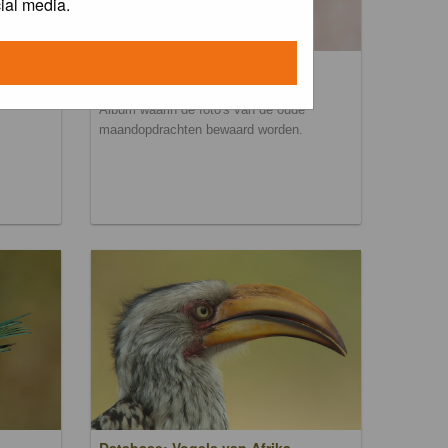
ial media.
Maandopdracht archief
Album waarin de foto's van de oude
maandopdrachten bewaard worden.