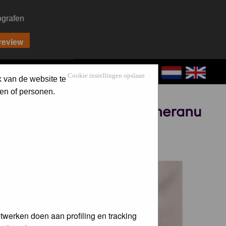
ografen
CONTACT
LOG IN
Cookie instellingen opslaan
k van de website te
en of personen.
Sponsored by
 voor de
twerken doen aan profiling en tracking