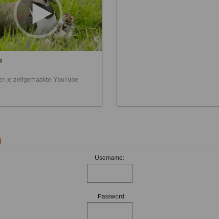
s
ier je zelfgemaakte YouTube
n
Username:
Password: