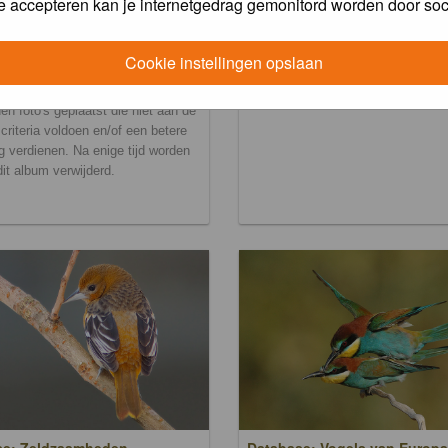
e accepteren kan je internetgedrag gemonitord worden door soc
Cookie instellingen opslaan
ralbum
en foto's geplaatst die niet aan de
scriteria voldoen en/of een betere
g verdienen. Na enige tijd worden
 dit album verwijderd.