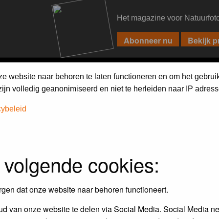
Het magazine voor Natuurfot
PIXPAS
FORUM
MAGAZINE
WEBSHOP
FAQ
SEARCH
ze website naar behoren te laten functioneren en om het gebrui
jn volledig geanonimiseerd en niet te herleiden naar IP adress
cybeleid
 volgende cookies:
Maandopdracht
In dit album kun je foto's plaatsen
rgen dat onze website naar behoren functioneert.
maandopdracht.
d van onze website te delen via Social Media. Social Media ne