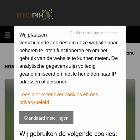
MENU
Cookie instellingen opslaan
Wij plaatsen
verschillende cookies om deze website naar
behoren te laten functioneren en om het
Sponsored by
gebruik van de website te kunnen meten. De
HOME
->
ALBUM
analytische gegevens zijn volledig
geanonimiseerd en niet te herleiden naar IP
adressen of personen.
Lees hier meer over cookies en ons
privacybeleid
Standaard instellingen
Wij gebruiken de volgende cookies: