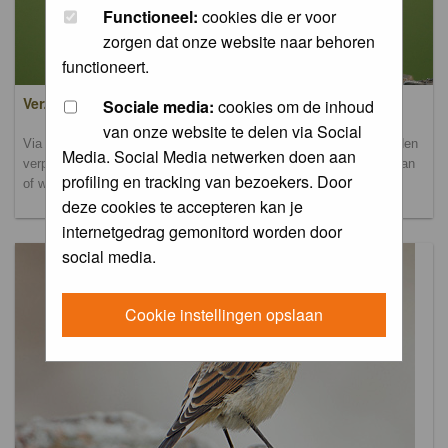
Functioneel:
cookies die er voor
zorgen dat onze website naar behoren
functioneert.
Verzamel- en uploadalbum
Sociale media:
cookies om de inhoud
van onze website te delen via Social
Via dit album kun je foto's uploaden. Onderscheidende foto's worden
Media. Social Media netwerken doen aan
verplaatst naar de database-albums. Andere foto's blijven hier staan
profiling en tracking van bezoekers. Door
of worden verplaatst naar het verbeteralbum.
deze cookies te accepteren kan je
internetgedrag gemonitord worden door
social media.
Cookie instellingen opslaan