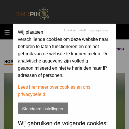
MENU
Cookie instellingen opslaan
Wij plaatsen
verschillende cookies om deze website naar
behoren te laten functioneren en om het
Sponsored by
gebruik van de website te kunnen meten. De
HOME
->
ALBUM
analytische gegevens zijn volledig
geanonimiseerd en niet te herleiden naar IP
adressen of personen.
Lees hier meer over cookies en ons
privacybeleid
Standaard instellingen
Wij gebruiken de volgende cookies: