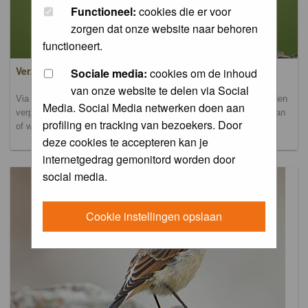
Functioneel:
cookies die er voor
zorgen dat onze website naar behoren
functioneert.
Verzamel- en uploadalbum
Sociale media:
cookies om de inhoud
van onze website te delen via Social
Via dit album kun je foto's uploaden. Onderscheidende foto's worden
Media. Social Media netwerken doen aan
verplaatst naar de database-albums. Andere foto's blijven hier staan
profiling en tracking van bezoekers. Door
of worden verplaatst naar het verbeteralbum.
deze cookies te accepteren kan je
internetgedrag gemonitord worden door
social media.
Cookie instellingen opslaan