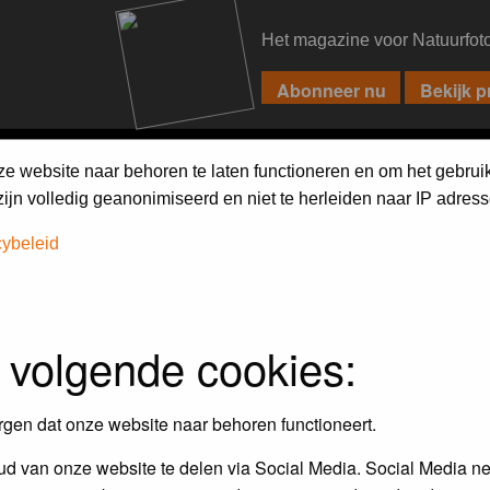
Het magazine voor Natuurfot
PIXPAS
FORUM
MAGAZINE
WEBSHOP
FAQ
SEARCH
ze website naar behoren te laten functioneren en om het gebrui
jn volledig geanonimiseerd en niet te herleiden naar IP adress
cybeleid
 volgende cookies:
Maandopdracht
In dit album kun je foto's plaatsen
rgen dat onze website naar behoren functioneert.
maandopdracht.
d van onze website te delen via Social Media. Social Media ne