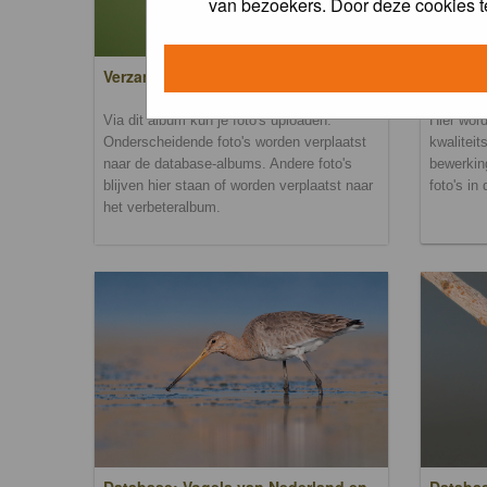
van bezoekers. Door deze cookies t
Verzamel- en uploadalbum
Verbete
Via dit album kun je foto's uploaden.
Hier word
Onderscheidende foto's worden verplaatst
kwaliteit
naar de database-albums. Andere foto's
bewerkin
blijven hier staan of worden verplaatst naar
foto's in
het verbeteralbum.