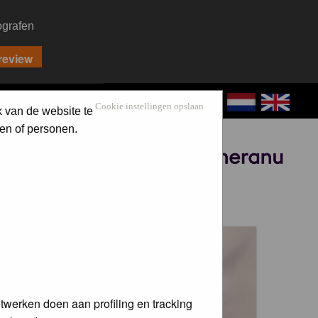
ografen
CONTACT
LOG IN
Cookie instellingen opslaan
k van de website te
en of personen.
Sponsored by
 voor de
twerken doen aan profiling en tracking