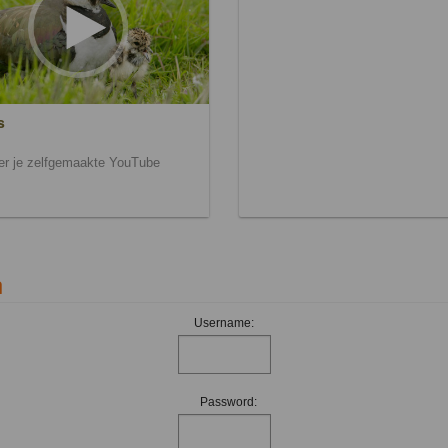
s
ier je zelfgemaakte YouTube
n
Username:
Password: