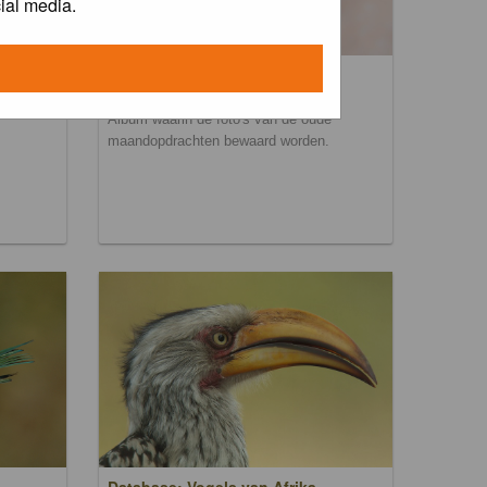
ial media.
Maandopdracht archief
Album waarin de foto's van de oude
maandopdrachten bewaard worden.