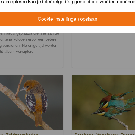
e accepteren kan je internetgedrag gemonitord worden door soc
Cookie instellingen opslaan
ralbum
en foto's geplaatst die niet aan de
scriteria voldoen en/of een betere
g verdienen. Na enige tijd worden
 dit album verwijderd.