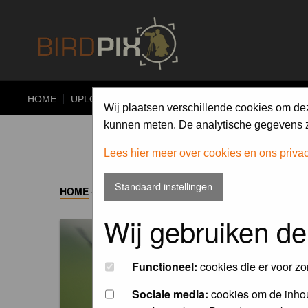
HOME
UPLOAD
ALBUMS
PHOTO COMPETITIONS
Wij plaatsen verschillende cookies om de
kunnen meten. De analytische gegevens zi
Lees hier meer over cookies en ons priva
Standaard instellingen
HOME
->
ALBUM
Wij gebruiken de
Functioneel:
cookies die er voor zo
Sociale media:
cookies om de inhou