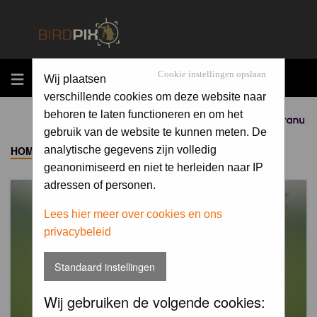
MENU
Cookie instellingen opslaan
Wij plaatsen
verschillende cookies om deze website naar
behoren te laten functioneren en om het
Sponsored by
gebruik van de website te kunnen meten. De
HOME
->
ALBUM
analytische gegevens zijn volledig
geanonimiseerd en niet te herleiden naar IP
adressen of personen.
Lees hier meer over cookies en ons
privacybeleid
Standaard instellingen
Wij gebruiken de volgende cookies: