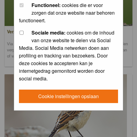
Functioneel:
cookies die er voor
zorgen dat onze website naar behoren
functioneert.
Verzamel- en uploadalbum
Sociale media:
cookies om de inhoud
van onze website te delen via Social
Via dit album kun je foto's uploaden. Onderscheidende foto's worden
Media. Social Media netwerken doen aan
verplaatst naar de database-albums. Andere foto's blijven hier staan
profiling en tracking van bezoekers. Door
of worden verplaatst naar het verbeteralbum.
deze cookies te accepteren kan je
internetgedrag gemonitord worden door
social media.
Cookie instellingen opslaan