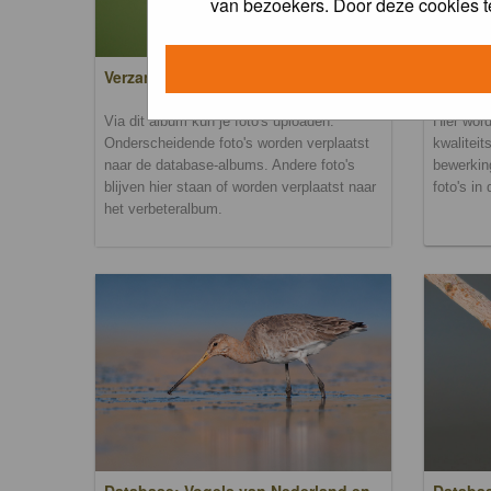
van bezoekers. Door deze cookies t
Verzamel- en uploadalbum
Verbete
Via dit album kun je foto's uploaden.
Hier word
Onderscheidende foto's worden verplaatst
kwaliteit
naar de database-albums. Andere foto's
bewerkin
blijven hier staan of worden verplaatst naar
foto's in
het verbeteralbum.