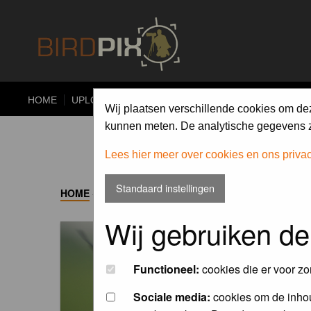
HOME
UPLOAD
ALBUMS
PHOTO COMPETITIONS
Wij plaatsen verschillende cookies om de
kunnen meten. De analytische gegevens zi
Lees hier meer over cookies en ons priva
Standaard instellingen
HOME
->
ALBUM
Wij gebruiken de
Functioneel:
cookies die er voor zo
Sociale media:
cookies om de inhou