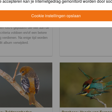
e accepteren kan je internetgedrag gemonitord worden door soc
Cookie instellingen opslaan
ralbum
en foto's geplaatst die niet aan de
scriteria voldoen en/of een betere
g verdienen. Na enige tijd worden
 dit album verwijderd.