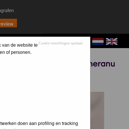
ografen
CONTACT
LOG IN
Cookie instellingen opslaan
k van de website te
en of personen.
Sponsored by
 voor de
twerken doen aan profiling en tracking