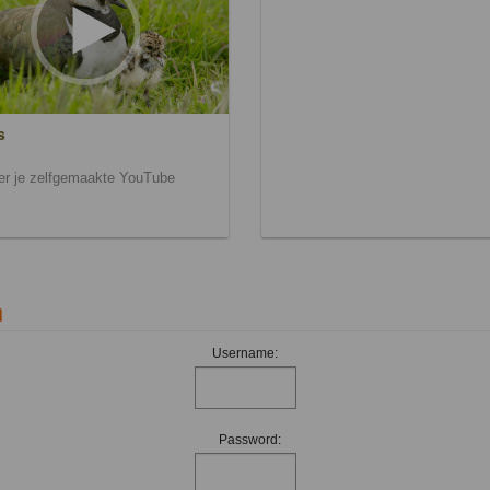
s
ier je zelfgemaakte YouTube
n
Username:
Password: