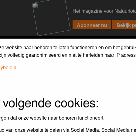
Het magazine voor Natuurfot
PIXPAS
FORUM
MAGAZINE
WEBSHOP
FAQ
SEARCH
ze website naar behoren te laten functioneren en om het gebrui
jn volledig geanonimiseerd en niet te herleiden naar IP adress
cybeleid
 volgende cookies:
Maandopdracht
In dit album kun je foto's plaatsen
rgen dat onze website naar behoren functioneert.
maandopdracht.
d van onze website te delen via Social Media. Social Media ne