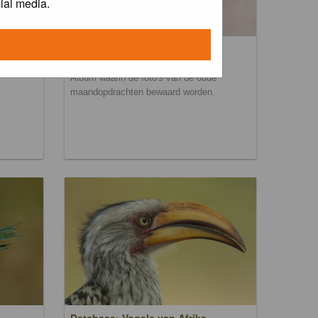
ial media.
Maandopdracht archief
Album waarin de foto's van de oude
maandopdrachten bewaard worden.