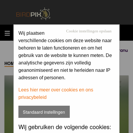
MENU
Cookie instellingen opslaan
Wij plaatsen
verschillende cookies om deze website naar
behoren te laten functioneren en om het
Sponsored by
gebruik van de website te kunnen meten. De
HOME
->
ALBUM
analytische gegevens zijn volledig
geanonimiseerd en niet te herleiden naar IP
adressen of personen.
Lees hier meer over cookies en ons
privacybeleid
Standaard instellingen
Wij gebruiken de volgende cookies: