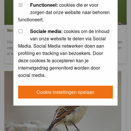
Functioneel:
cookies die er voor
zorgen dat onze website naar behoren
functioneert.
Verzamel- en uploadalbum
Sociale media:
cookies om de inhoud
van onze website te delen via Social
Via dit album kun je foto's uploaden. Onderscheidende foto's worden
Media. Social Media netwerken doen aan
verplaatst naar de database-albums. Andere foto's blijven hier staan
profiling en tracking van bezoekers. Door
of worden verplaatst naar het verbeteralbum.
deze cookies te accepteren kan je
internetgedrag gemonitord worden door
social media.
Cookie instellingen opslaan