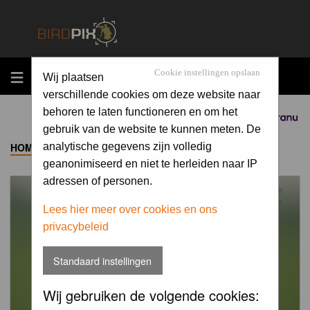
MENU
Cookie instellingen opslaan
Wij plaatsen
verschillende cookies om deze website naar
behoren te laten functioneren en om het
Sponsored by
gebruik van de website te kunnen meten. De
HOME
->
ALBUM
analytische gegevens zijn volledig
geanonimiseerd en niet te herleiden naar IP
adressen of personen.
Lees hier meer over cookies en ons
privacybeleid
Standaard instellingen
Wij gebruiken de volgende cookies: