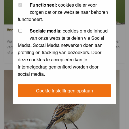
Functioneel:
cookies die er voor
zorgen dat onze website naar behoren
functioneert.
Verzamel- en uploadalbum
Sociale media:
cookies om de inhoud
van onze website te delen via Social
Via dit album kun je foto's uploaden. Onderscheidende foto's worden
Media. Social Media netwerken doen aan
verplaatst naar de database-albums. Andere foto's blijven hier staan
profiling en tracking van bezoekers. Door
of worden verplaatst naar het verbeteralbum.
deze cookies te accepteren kan je
internetgedrag gemonitord worden door
social media.
Cookie instellingen opslaan