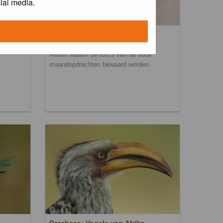
ial media.
Maandopdracht archief
Album waarin de foto's van de oude
maandopdrachten bewaard worden.