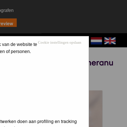
ografen
CONTACT
LOG IN
Cookie instellingen opslaan
k van de website te
en of personen.
Sponsored by
 voor de
twerken doen aan profiling en tracking