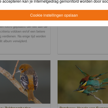
e accepteren kan je internetgedrag gemonitord worden door soc
Cookie instellingen opslaan
ralbum
en foto's geplaatst die niet aan de
scriteria voldoen en/of een betere
g verdienen. Na enige tijd worden
 dit album verwijderd.