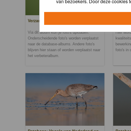
van bezoekers. Door deze cookies t
Verzamel- en uploadalbum
Verbete
Via dit album kun je foto's uploaden.
Hier word
Onderscheidende foto's worden verplaatst
kwaliteit
naar de database-albums. Andere foto's
bewerkin
blijven hier staan of worden verplaatst naar
foto's in
het verbeteralbum.