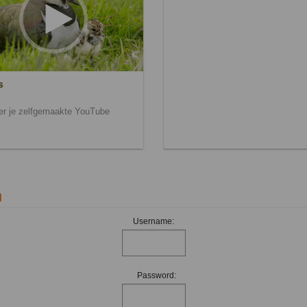
s
ier je zelfgemaakte YouTube
n
Username:
Password: