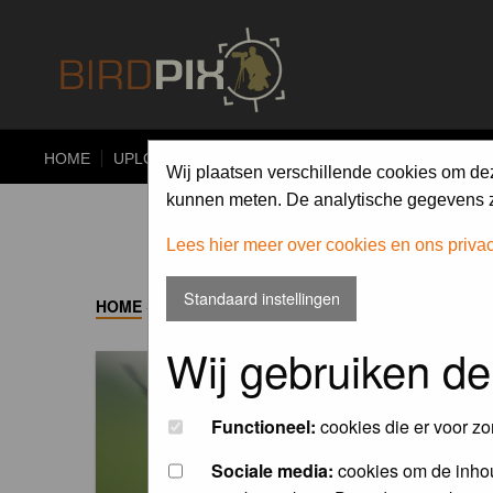
HOME
UPLOAD
ALBUMS
PHOTO COMPETITIONS
Wij plaatsen verschillende cookies om de
kunnen meten. De analytische gegevens zi
Lees hier meer over cookies en ons priva
Standaard instellingen
HOME
->
ALBUM
Wij gebruiken de
Functioneel:
cookies die er voor zo
Sociale media:
cookies om de inhou