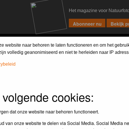
Het magazine voor Natuurfot
PIXPAS
FORUM
MAGAZINE
WEBSHOP
FAQ
SEARCH
ze website naar behoren te laten functioneren en om het gebrui
jn volledig geanonimiseerd en niet te herleiden naar IP adress
cybeleid
 volgende cookies:
Maandopdracht
In dit album kun je foto's plaatsen
rgen dat onze website naar behoren functioneert.
maandopdracht.
d van onze website te delen via Social Media. Social Media ne