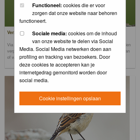
Functioneel:
cookies die er voor
zorgen dat onze website naar behoren
functioneert.
Verzamel- en uploadalbum
Sociale media:
cookies om de inhoud
van onze website te delen via Social
Via dit album kun je foto's uploaden. Onderscheidende foto's worden
Media. Social Media netwerken doen aan
verplaatst naar de database-albums. Andere foto's blijven hier staan
profiling en tracking van bezoekers. Door
of worden verplaatst naar het verbeteralbum.
deze cookies te accepteren kan je
internetgedrag gemonitord worden door
social media.
Cookie instellingen opslaan