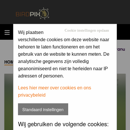
MENU
Cookie instellingen opslaan
Wij plaatsen
verschillende cookies om deze website naar
behoren te laten functioneren en om het
Sponsored by
gebruik van de website te kunnen meten. De
HOME
->
ALBUM
analytische gegevens zijn volledig
geanonimiseerd en niet te herleiden naar IP
adressen of personen.
Lees hier meer over cookies en ons
privacybeleid
Standaard instellingen
Wij gebruiken de volgende cookies: