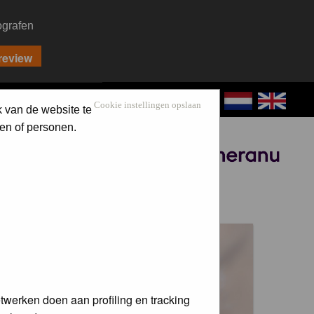
ografen
CONTACT
LOG IN
Cookie instellingen opslaan
k van de website te
en of personen.
Sponsored by
 voor de
twerken doen aan profiling en tracking