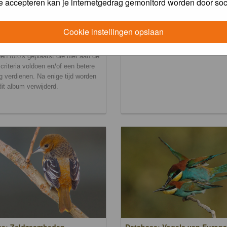
e accepteren kan je internetgedrag gemonitord worden door soc
Cookie instellingen opslaan
ralbum
en foto's geplaatst die niet aan de
scriteria voldoen en/of een betere
g verdienen. Na enige tijd worden
 dit album verwijderd.