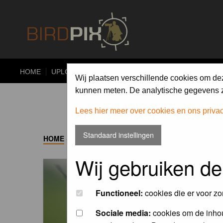
HOME
UPLOAD
ALBUMS
PHOTO COMPETITIONS
Wij plaatsen verschillende cookies om de
kunnen meten. De analytische gegevens zi
Lees hier meer over cookies en ons priva
Standaard instellingen
HOME
->
ALBUM
Wij gebruiken de
Functioneel:
cookies die er voor zo
Sociale media:
cookies om de inhou