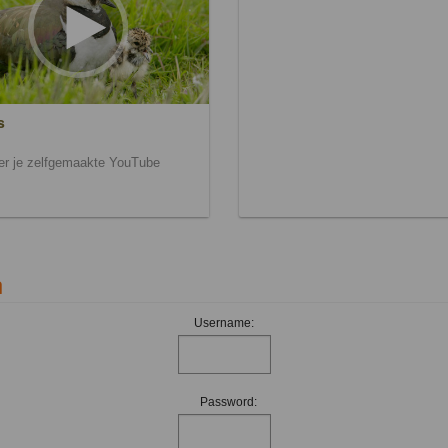
s
ier je zelfgemaakte YouTube
n
Username:
Password: