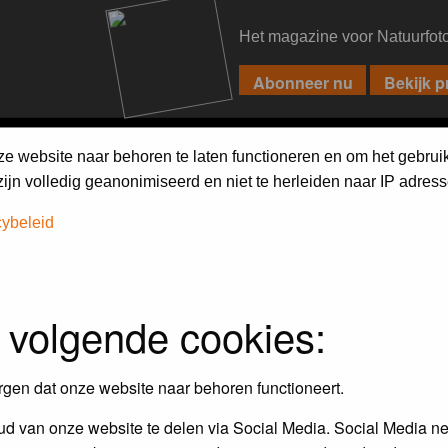
Het magazine voor Natuurfot
PIXPAS
FORUM
MAGAZINE
WEBSHOP
FAQ
SEARCH
ze website naar behoren te laten functioneren en om het gebrui
jn volledig geanonimiseerd en niet te herleiden naar IP adress
cybeleid
 volgende cookies:
Maandopdracht
In dit album kun je foto's plaatsen
rgen dat onze website naar behoren functioneert.
maandopdracht.
d van onze website te delen via Social Media. Social Media ne