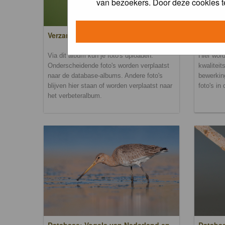
van bezoekers. Door deze cookies t
Verzamel- en uploadalbum
Verbete
Via dit album kun je foto's uploaden.
Hier word
Onderscheidende foto's worden verplaatst
kwaliteit
naar de database-albums. Andere foto's
bewerkin
blijven hier staan of worden verplaatst naar
foto's in
het verbeteralbum.