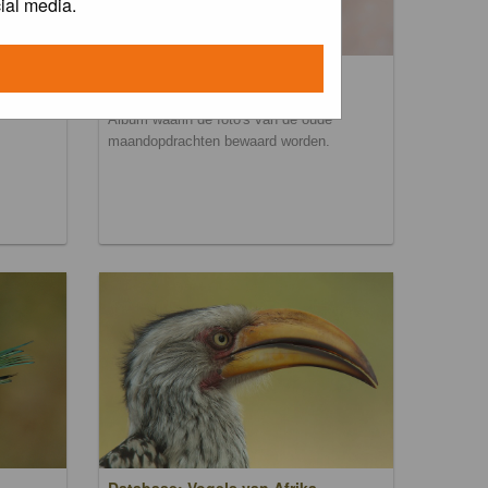
ial media.
Maandopdracht archief
Album waarin de foto's van de oude
maandopdrachten bewaard worden.