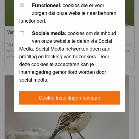
Functioneel:
cookies die er voor
zorgen dat onze website naar behoren
functioneert.
Verzamel- en uploadalbum
Sociale media:
cookies om de inhoud
van onze website te delen via Social
Via dit album kun je foto's uploaden. Onderscheidende foto's worden
Media. Social Media netwerken doen aan
verplaatst naar de database-albums. Andere foto's blijven hier staan
profiling en tracking van bezoekers. Door
of worden verplaatst naar het verbeteralbum.
deze cookies te accepteren kan je
internetgedrag gemonitord worden door
social media.
Cookie instellingen opslaan