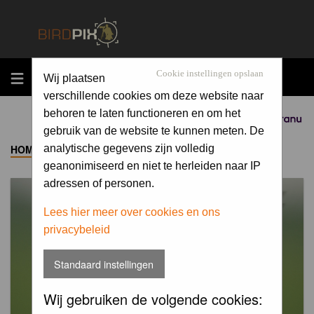
MENU
Cookie instellingen opslaan
Wij plaatsen
verschillende cookies om deze website naar
behoren te laten functioneren en om het
Sponsored by
gebruik van de website te kunnen meten. De
HOME
->
ALBUM
analytische gegevens zijn volledig
geanonimiseerd en niet te herleiden naar IP
adressen of personen.
Lees hier meer over cookies en ons
privacybeleid
Standaard instellingen
Wij gebruiken de volgende cookies: