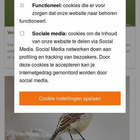
Functioneel:
cookies die er voor
zorgen dat onze website naar behoren
functioneert.
Verzamel- en uploadalbum
Sociale media:
cookies om de inhoud
van onze website te delen via Social
Via dit album kun je foto's uploaden. Onderscheidende foto's worden
Media. Social Media netwerken doen aan
verplaatst naar de database-albums. Andere foto's blijven hier staan
profiling en tracking van bezoekers. Door
of worden verplaatst naar het verbeteralbum.
deze cookies te accepteren kan je
internetgedrag gemonitord worden door
social media.
Cookie instellingen opslaan