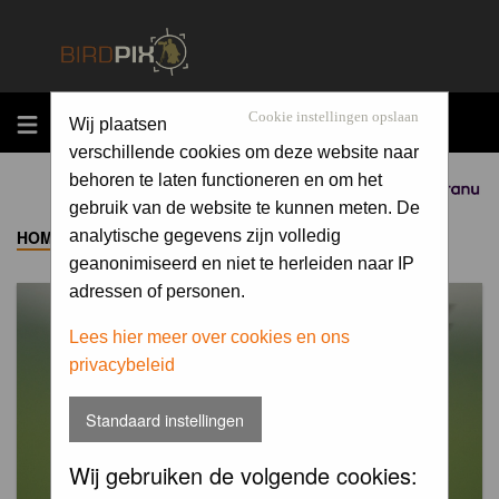
MENU
Cookie instellingen opslaan
Wij plaatsen
verschillende cookies om deze website naar
behoren te laten functioneren en om het
Sponsored by
gebruik van de website te kunnen meten. De
HOME
->
ALBUM
analytische gegevens zijn volledig
geanonimiseerd en niet te herleiden naar IP
adressen of personen.
Lees hier meer over cookies en ons
privacybeleid
Standaard instellingen
Wij gebruiken de volgende cookies: