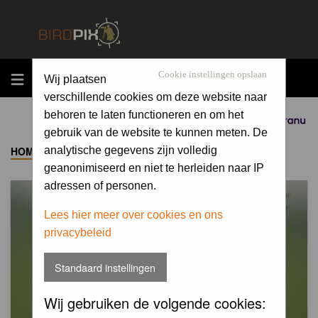
MENU
Cookie instellingen opslaan
Wij plaatsen
verschillende cookies om deze website naar
behoren te laten functioneren en om het
Sponsored by
gebruik van de website te kunnen meten. De
HOME
->
ALBUM
analytische gegevens zijn volledig
geanonimiseerd en niet te herleiden naar IP
adressen of personen.
Lees hier meer over cookies en ons
privacybeleid
Standaard instellingen
Wij gebruiken de volgende cookies: