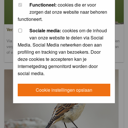
Functioneel:
cookies die er voor
zorgen dat onze website naar behoren
functioneert.
Verzamel- en uploadalbum
Sociale media:
cookies om de inhoud
van onze website te delen via Social
Via dit album kun je foto's uploaden. Onderscheidende foto's worden
Media. Social Media netwerken doen aan
verplaatst naar de database-albums. Andere foto's blijven hier staan
profiling en tracking van bezoekers. Door
of worden verplaatst naar het verbeteralbum.
deze cookies te accepteren kan je
internetgedrag gemonitord worden door
social media.
Cookie instellingen opslaan