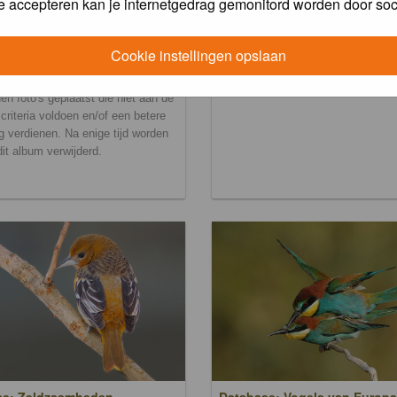
e accepteren kan je internetgedrag gemonitord worden door soc
Cookie instellingen opslaan
ralbum
en foto's geplaatst die niet aan de
scriteria voldoen en/of een betere
g verdienen. Na enige tijd worden
 dit album verwijderd.