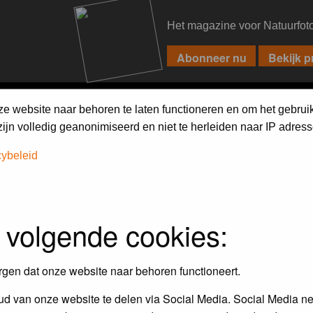
Het magazine voor Natuurfot
PIXPAS
FORUM
MAGAZINE
WEBSHOP
FAQ
SEARCH
ze website naar behoren te laten functioneren en om het gebrui
jn volledig geanonimiseerd en niet te herleiden naar IP adress
cybeleid
 volgende cookies:
Maandopdracht
In dit album kun je foto's plaatsen
rgen dat onze website naar behoren functioneert.
maandopdracht.
d van onze website te delen via Social Media. Social Media ne