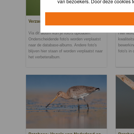
van bezoekers. Door deze cookies t
Verzamel- en uploadalbum
Verbete
Via dit album kun je foto's uploaden.
Hier word
Onderscheidende foto's worden verplaatst
kwaliteit
naar de database-albums. Andere foto's
bewerkin
blijven hier staan of worden verplaatst naar
foto's in
het verbeteralbum.