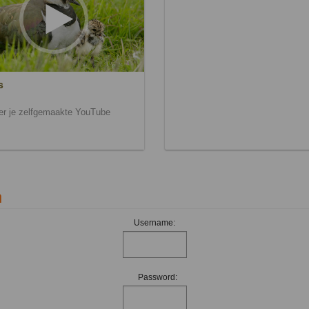
s
ier je zelfgemaakte YouTube
n
Username:
Password: