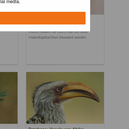
ial media.
Maandopdracht archief
Album waarin de foto's van de oude
maandopdrachten bewaard worden.