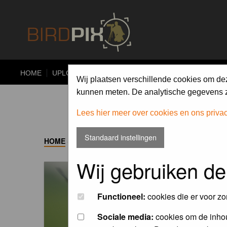
HOME
UPLOAD
ALBUMS
PHOTO COMPETITIONS
Wij plaatsen verschillende cookies om de
kunnen meten. De analytische gegevens zi
Lees hier meer over cookies en ons priva
Standaard instellingen
HOME
->
ALBUM
Wij gebruiken de
Functioneel:
cookies die er voor zo
Sociale media:
cookies om de inhou