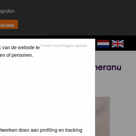
ografen
CONTACT
LOG IN
Cookie instellingen opslaan
k van de website te
en of personen.
Sponsored by
 voor de
twerken doen aan profiling en tracking