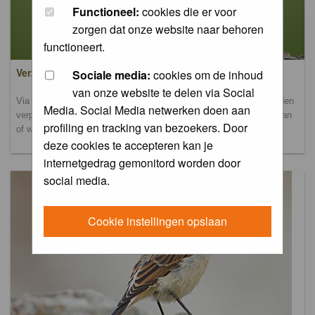
Functioneel:
cookies die er voor
zorgen dat onze website naar behoren
functioneert.
Verzamel- en uploadalbum
Sociale media:
cookies om de inhoud
van onze website te delen via Social
Via dit album kun je foto's uploaden. Onderscheidende foto's worden
Media. Social Media netwerken doen aan
verplaatst naar de database-albums. Andere foto's blijven hier staan
profiling en tracking van bezoekers. Door
of worden verplaatst naar het verbeteralbum.
deze cookies te accepteren kan je
internetgedrag gemonitord worden door
social media.
Cookie instellingen opslaan