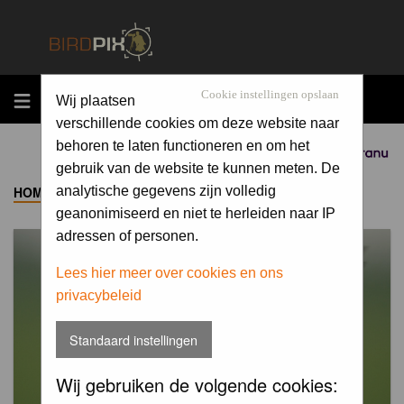
MENU
Cookie instellingen opslaan
Wij plaatsen
verschillende cookies om deze website naar
behoren te laten functioneren en om het
Sponsored by
gebruik van de website te kunnen meten. De
HOME
->
ALBUM
analytische gegevens zijn volledig
geanonimiseerd en niet te herleiden naar IP
adressen of personen.
Lees hier meer over cookies en ons
privacybeleid
Standaard instellingen
Wij gebruiken de volgende cookies: