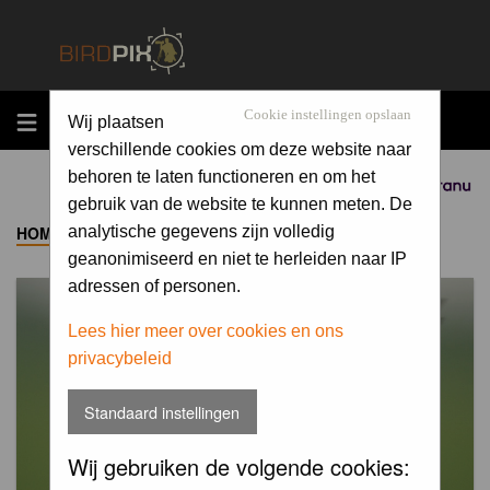
MENU
Cookie instellingen opslaan
Wij plaatsen
verschillende cookies om deze website naar
behoren te laten functioneren en om het
Sponsored by
gebruik van de website te kunnen meten. De
HOME
->
ALBUM
analytische gegevens zijn volledig
geanonimiseerd en niet te herleiden naar IP
adressen of personen.
Lees hier meer over cookies en ons
privacybeleid
Standaard instellingen
Wij gebruiken de volgende cookies: