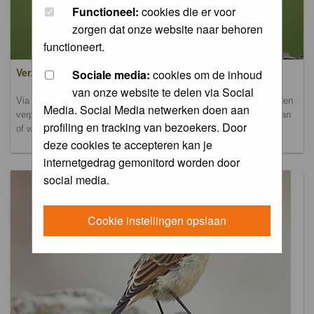
Functioneel:
cookies die er voor
zorgen dat onze website naar behoren
functioneert.
Verzamel- en uploadalbum
Sociale media:
cookies om de inhoud
van onze website te delen via Social
Via dit album kun je foto's uploaden. Onderscheidende foto's worden
Media. Social Media netwerken doen aan
verplaatst naar de database-albums. Andere foto's blijven hier staan
profiling en tracking van bezoekers. Door
of worden verplaatst naar het verbeteralbum.
deze cookies te accepteren kan je
internetgedrag gemonitord worden door
social media.
Cookie instellingen opslaan