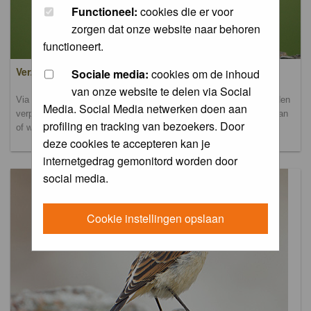
Functioneel:
cookies die er voor
zorgen dat onze website naar behoren
functioneert.
Verzamel- en uploadalbum
Sociale media:
cookies om de inhoud
van onze website te delen via Social
Via dit album kun je foto's uploaden. Onderscheidende foto's worden
Media. Social Media netwerken doen aan
verplaatst naar de database-albums. Andere foto's blijven hier staan
profiling en tracking van bezoekers. Door
of worden verplaatst naar het verbeteralbum.
deze cookies te accepteren kan je
internetgedrag gemonitord worden door
social media.
Cookie instellingen opslaan