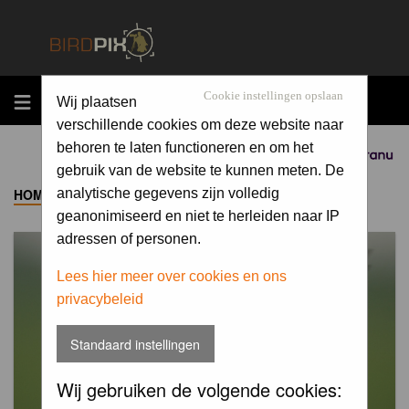
MENU
Cookie instellingen opslaan
Wij plaatsen
verschillende cookies om deze website naar
behoren te laten functioneren en om het
Sponsored by
gebruik van de website te kunnen meten. De
HOME
->
ALBUM
analytische gegevens zijn volledig
geanonimiseerd en niet te herleiden naar IP
adressen of personen.
Lees hier meer over cookies en ons
privacybeleid
Standaard instellingen
Wij gebruiken de volgende cookies: