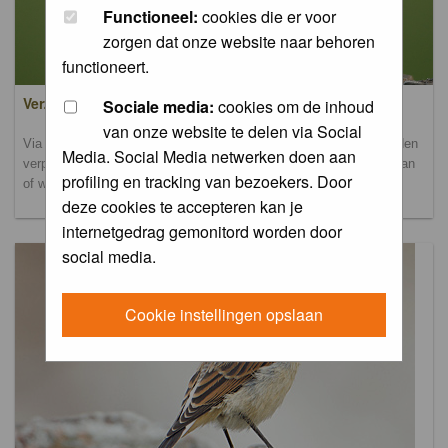
Functioneel:
cookies die er voor
zorgen dat onze website naar behoren
functioneert.
Verzamel- en uploadalbum
Sociale media:
cookies om de inhoud
van onze website te delen via Social
Via dit album kun je foto's uploaden. Onderscheidende foto's worden
Media. Social Media netwerken doen aan
verplaatst naar de database-albums. Andere foto's blijven hier staan
profiling en tracking van bezoekers. Door
of worden verplaatst naar het verbeteralbum.
deze cookies te accepteren kan je
internetgedrag gemonitord worden door
social media.
Cookie instellingen opslaan