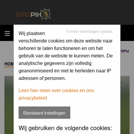
MENU
Cookie instellingen opslaan
Wij plaatsen
verschillende cookies om deze website naar
behoren te laten functioneren en om het
Sponsored by
gebruik van de website te kunnen meten. De
HOME
->
ALBUM
analytische gegevens zijn volledig
geanonimiseerd en niet te herleiden naar IP
adressen of personen.
Lees hier meer over cookies en ons
privacybeleid
Standaard instellingen
Wij gebruiken de volgende cookies: