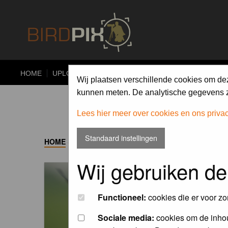
HOME
UPLOAD
ALBUMS
PHOTO COMPETITIONS
Wij plaatsen verschillende cookies om de
kunnen meten. De analytische gegevens zi
Lees hier meer over cookies en ons priva
Standaard instellingen
HOME
->
ALBUM
Wij gebruiken de
Functioneel:
cookies die er voor zo
Sociale media:
cookies om de inhou