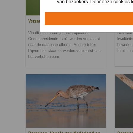
van bezoekers. Door deze cookies t
Verzamel- en uploadalbum
Verbete
Via dit album kun je foto's uploaden.
Hier word
Onderscheidende foto's worden verplaatst
kwaliteit
naar de database-albums. Andere foto's
bewerkin
blijven hier staan of worden verplaatst naar
foto's in
het verbeteralbum.