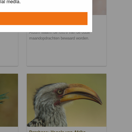
ial media.
Maandopdracht archief
Album waarin de foto's van de oude
maandopdrachten bewaard worden.