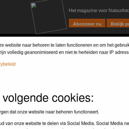
Het magazine voor Natuurfot
PIXPAS
FORUM
MAGAZINE
WEBSHOP
FAQ
SEARCH
ze website naar behoren te laten functioneren en om het gebrui
jn volledig geanonimiseerd en niet te herleiden naar IP adress
cybeleid
 volgende cookies:
Maandopdracht
In dit album kun je foto's plaatsen
rgen dat onze website naar behoren functioneert.
maandopdracht.
d van onze website te delen via Social Media. Social Media ne