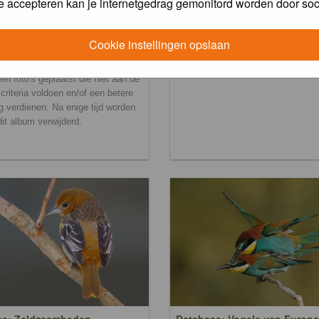
e accepteren kan je internetgedrag gemonitord worden door soc
Cookie instellingen opslaan
ralbum
en foto's geplaatst die niet aan de
scriteria voldoen en/of een betere
g verdienen. Na enige tijd worden
 dit album verwijderd.