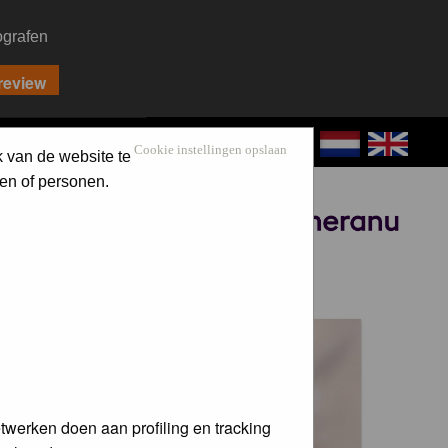
ografen
CONTACT
LOG IN
Cookie instellingen opslaan
k van de website te
en of personen.
Sponsored by
 voor de
twerken doen aan profiling en tracking