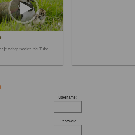
s
ier je zelfgemaakte YouTube
n
Username:
Password: