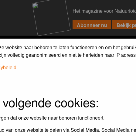
Het magazine voor Natuurfot
PIXPAS
FORUM
MAGAZINE
WEBSHOP
FAQ
SEARCH
ze website naar behoren te laten functioneren en om het gebrui
jn volledig geanonimiseerd en niet te herleiden naar IP adress
cybeleid
 volgende cookies:
Maandopdracht
In dit album kun je foto's plaatsen
rgen dat onze website naar behoren functioneert.
maandopdracht.
d van onze website te delen via Social Media. Social Media ne