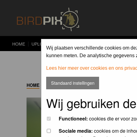
HOME
UPLOAD
ALBUMS
PHOTO COMPETITIONS
Wij plaatsen verschillende cookies om de
kunnen meten. De analytische gegevens zi
Lees hier meer over cookies en ons priva
Standaard instellingen
HOME
->
ALBUM
Wij gebruiken de
Functioneel:
cookies die er voor zo
Sociale media:
cookies om de inhou