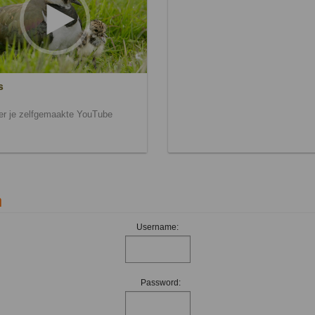
s
ier je zelfgemaakte YouTube
n
Username:
Password: