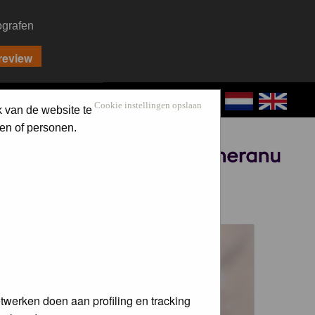
ografen
CONTACT
LOG IN
Cookie instellingen opslaan
k van de website te
en of personen.
Sponsored by
 voor de
twerken doen aan profiling en tracking