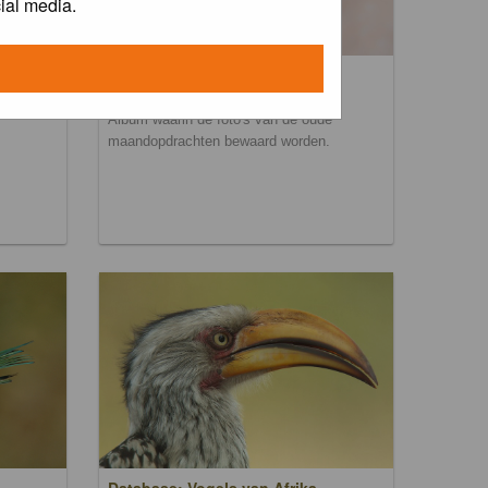
ial media.
Maandopdracht archief
Album waarin de foto's van de oude
maandopdrachten bewaard worden.