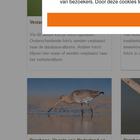
van bezoekers. Door deze cookies t
Verzamel- en uploadalbum
Verbete
Via dit album kun je foto's uploaden.
Hier word
Onderscheidende foto's worden verplaatst
kwaliteit
naar de database-albums. Andere foto's
bewerkin
blijven hier staan of worden verplaatst naar
foto's in
het verbeteralbum.