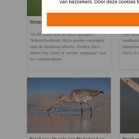
van bezoekers. Door deze cookies t
Verzamel- en uploadalbum
Verbete
Via dit album kun je foto's uploaden.
Hier word
Onderscheidende foto's worden verplaatst
kwaliteit
naar de database-albums. Andere foto's
bewerkin
blijven hier staan of worden verplaatst naar
foto's in
het verbeteralbum.