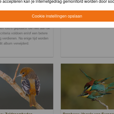
e accepteren kan je internetgedrag gemonitord worden door soc
Cookie instellingen opslaan
ralbum
en foto's geplaatst die niet aan de
scriteria voldoen en/of een betere
g verdienen. Na enige tijd worden
 dit album verwijderd.