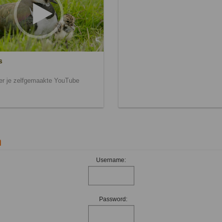
s
ier je zelfgemaakte YouTube
n
Username:
Password: