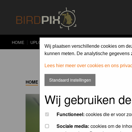
HOME
UPLOAD
ALBUMS
PHOTO COMPETITIONS
Wij plaatsen verschillende cookies om de
kunnen meten. De analytische gegevens zi
Lees hier meer over cookies en ons priva
Standaard instellingen
HOME
->
ALBUM
Wij gebruiken de
Functioneel:
cookies die er voor zo
Sociale media:
cookies om de inhou