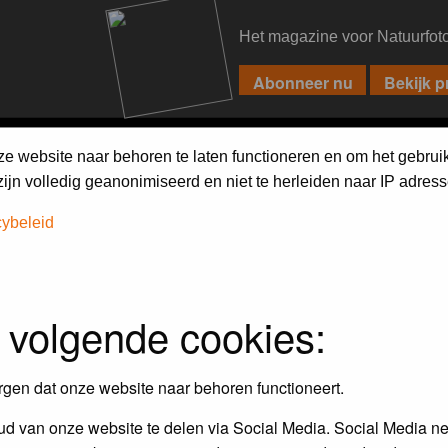
Het magazine voor Natuurfot
PIXPAS
FORUM
MAGAZINE
WEBSHOP
FAQ
SEARCH
ze website naar behoren te laten functioneren en om het gebrui
jn volledig geanonimiseerd en niet te herleiden naar IP adress
cybeleid
 volgende cookies:
Maandopdracht
In dit album kun je foto's plaatsen
rgen dat onze website naar behoren functioneert.
maandopdracht.
d van onze website te delen via Social Media. Social Media ne