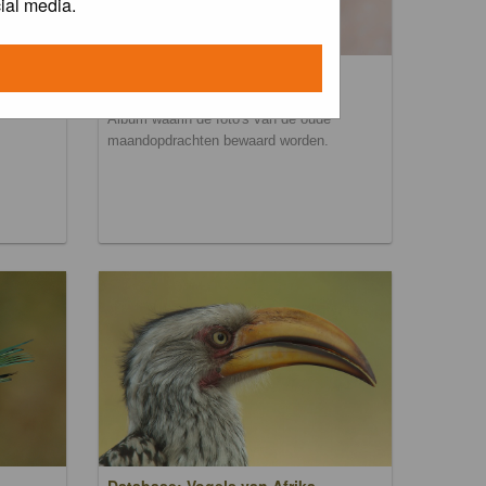
ial media.
Maandopdracht archief
Album waarin de foto's van de oude
maandopdrachten bewaard worden.