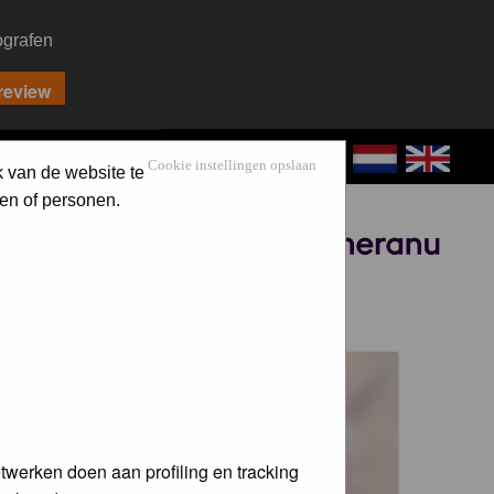
ografen
CONTACT
LOG IN
Cookie instellingen opslaan
k van de website te
en of personen.
Sponsored by
 voor de
twerken doen aan profiling en tracking