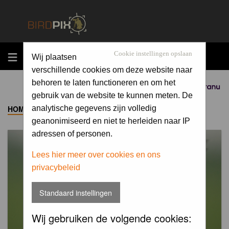
MENU
Cookie instellingen opslaan
Wij plaatsen
verschillende cookies om deze website naar
behoren te laten functioneren en om het
Sponsored by
gebruik van de website te kunnen meten. De
HOME
->
ALBUM
analytische gegevens zijn volledig
geanonimiseerd en niet te herleiden naar IP
adressen of personen.
Lees hier meer over cookies en ons
privacybeleid
Standaard instellingen
Wij gebruiken de volgende cookies: