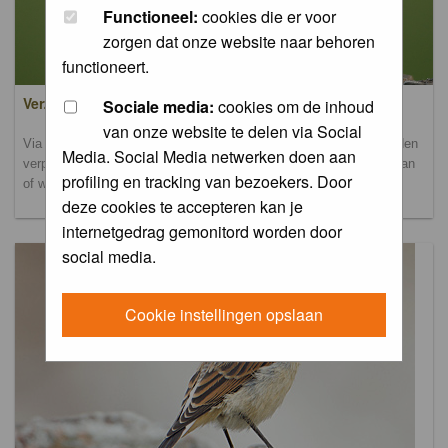
Functioneel:
cookies die er voor
zorgen dat onze website naar behoren
functioneert.
Verzamel- en uploadalbum
Sociale media:
cookies om de inhoud
van onze website te delen via Social
Via dit album kun je foto's uploaden. Onderscheidende foto's worden
Media. Social Media netwerken doen aan
verplaatst naar de database-albums. Andere foto's blijven hier staan
profiling en tracking van bezoekers. Door
of worden verplaatst naar het verbeteralbum.
deze cookies te accepteren kan je
internetgedrag gemonitord worden door
social media.
Cookie instellingen opslaan