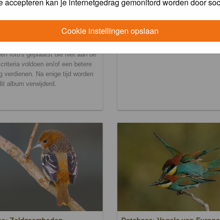
e accepteren kan je internetgedrag gemonitord worden door soc
Cookie instellingen opslaan
ralbum
en foto's geplaatst die niet aan de
scriteria voldoen en/of een betere
g verdienen. Na enige tijd worden
 dit album verwijderd.