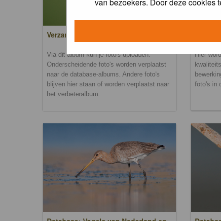
van bezoekers. Door deze cookies t
Verzamel- en uploadalbum
Verbete
Via dit album kun je foto's uploaden.
Hier word
Onderscheidende foto's worden verplaatst
kwaliteit
naar de database-albums. Andere foto's
bewerkin
blijven hier staan of worden verplaatst naar
foto's in
het verbeteralbum.