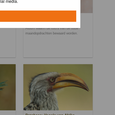
ial media.
Maandopdracht archief
Album waarin de foto's van de oude
maandopdrachten bewaard worden.