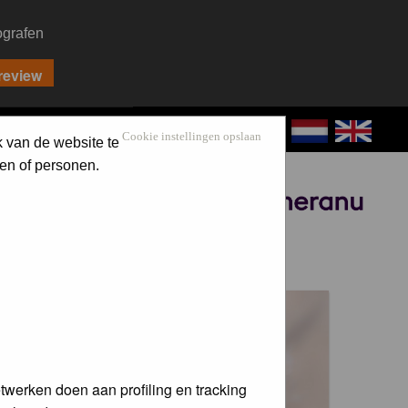
ografen
CONTACT
LOG IN
Cookie instellingen opslaan
k van de website te
en of personen.
Sponsored by
 voor de
twerken doen aan profiling en tracking