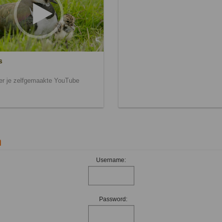
s
ier je zelfgemaakte YouTube
n
Username:
Password: