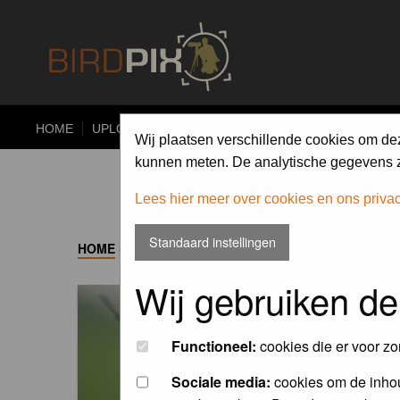
HOME
UPLOAD
ALBUMS
PHOTO COMPETITIONS
Wij plaatsen verschillende cookies om de
kunnen meten. De analytische gegevens zi
Lees hier meer over cookies en ons priva
Standaard instellingen
HOME
->
ALBUM
Wij gebruiken de
Functioneel:
cookies die er voor zo
Sociale media:
cookies om de inhou