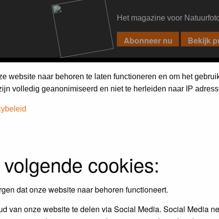
Het magazine voor Natuurfot
PIXPAS
FORUM
MAGAZINE
WEBSHOP
FAQ
SEARCH
ze website naar behoren te laten functioneren en om het gebrui
jn volledig geanonimiseerd en niet te herleiden naar IP adress
cybeleid
 volgende cookies:
Maandopdracht
In dit album kun je foto's plaatsen
rgen dat onze website naar behoren functioneert.
maandopdracht.
d van onze website te delen via Social Media. Social Media ne