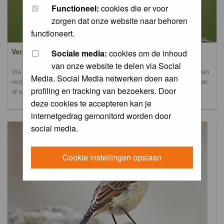
Functioneel:
cookies die er voor
zorgen dat onze website naar behoren
functioneert.
Verzamel- en uploadalbum
Sociale media:
cookies om de inhoud
van onze website te delen via Social
Via dit album kun je foto's uploaden. Onderscheidende foto's worden
Media. Social Media netwerken doen aan
verplaatst naar de database-albums. Andere foto's blijven hier staan
profiling en tracking van bezoekers. Door
of worden verplaatst naar het verbeteralbum.
deze cookies te accepteren kan je
internetgedrag gemonitord worden door
social media.
Cookie instellingen opslaan