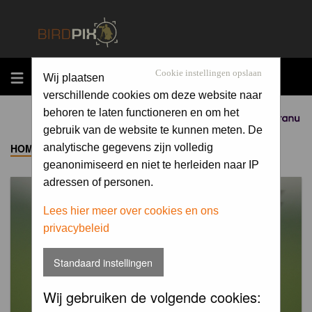
MENU
Cookie instellingen opslaan
Wij plaatsen
verschillende cookies om deze website naar
behoren te laten functioneren en om het
Sponsored by
gebruik van de website te kunnen meten. De
HOME
->
ALBUM
analytische gegevens zijn volledig
geanonimiseerd en niet te herleiden naar IP
adressen of personen.
Lees hier meer over cookies en ons
privacybeleid
Standaard instellingen
Wij gebruiken de volgende cookies: