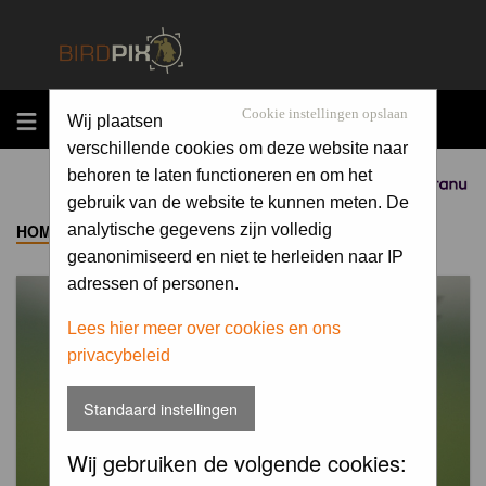
MENU
Cookie instellingen opslaan
Wij plaatsen
verschillende cookies om deze website naar
behoren te laten functioneren en om het
Sponsored by
gebruik van de website te kunnen meten. De
HOME
->
ALBUM
analytische gegevens zijn volledig
geanonimiseerd en niet te herleiden naar IP
adressen of personen.
Lees hier meer over cookies en ons
privacybeleid
Standaard instellingen
Wij gebruiken de volgende cookies: