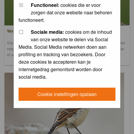
Functioneel:
cookies die er voor
zorgen dat onze website naar behoren
functioneert.
Verzamel- en uploadalbum
Sociale media:
cookies om de inhoud
van onze website te delen via Social
Via dit album kun je foto's uploaden. Onderscheidende foto's worden
Media. Social Media netwerken doen aan
verplaatst naar de database-albums. Andere foto's blijven hier staan
profiling en tracking van bezoekers. Door
of worden verplaatst naar het verbeteralbum.
deze cookies te accepteren kan je
internetgedrag gemonitord worden door
social media.
Cookie instellingen opslaan