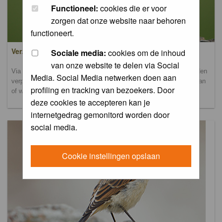
Functioneel:
cookies die er voor
zorgen dat onze website naar behoren
functioneert.
Verzamel- en uploadalbum
Sociale media:
cookies om de inhoud
van onze website te delen via Social
Via dit album kun je foto's uploaden. Onderscheidende foto's worden
Media. Social Media netwerken doen aan
verplaatst naar de database-albums. Andere foto's blijven hier staan
profiling en tracking van bezoekers. Door
of worden verplaatst naar het verbeteralbum.
deze cookies te accepteren kan je
internetgedrag gemonitord worden door
social media.
Cookie instellingen opslaan