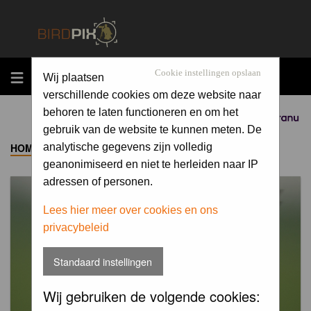
MENU
Cookie instellingen opslaan
Wij plaatsen
verschillende cookies om deze website naar
behoren te laten functioneren en om het
Sponsored by
gebruik van de website te kunnen meten. De
HOME
->
ALBUM
analytische gegevens zijn volledig
geanonimiseerd en niet te herleiden naar IP
adressen of personen.
Lees hier meer over cookies en ons
privacybeleid
Standaard instellingen
Wij gebruiken de volgende cookies: